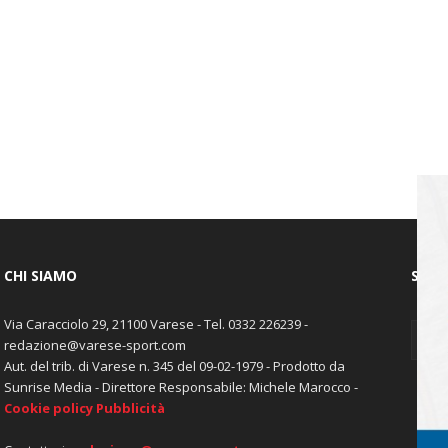
CHI SIAMO
SEGU
Via Caracciolo 29, 21100 Varese - Tel. 0332 226239 -
redazione@varese-sport.com
Aut. del trib. di Varese n. 345 del 09-02-1979 - Prodotto da
Sunrise Media - Direttore Responsabile: Michele Marocco -
Cookie policy
Pubblicità