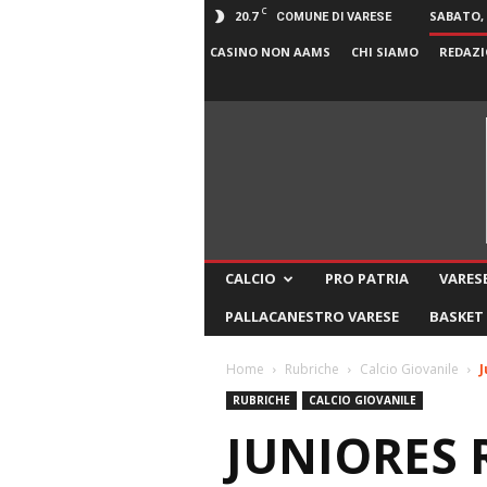
C
20.7
SABATO, 
COMUNE DI VARESE
CASINO NON AAMS
CHI SIAMO
REDAZI
CALCIO
PRO PATRIA
VARESE
PALLACANESTRO VARESE
BASKET
Home
Rubriche
Calcio Giovanile
J
RUBRICHE
CALCIO GIOVANILE
JUNIORES R