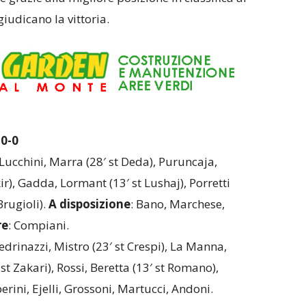
iudicano la vittoria.
0-0
 Lucchini, Marra (28′ st Deda), Puruncaja,
kir), Gadda, Lormant (13′ st Lushaj), Porretti
Brugioli).
A disposizione
: Bano, Marchese,
re
: Compiani.
edrinazzi, Mistro (23′ st Crespi), La Manna,
st Zakari), Rossi, Beretta (13′ st Romano),
erini, Ejelli, Grossoni, Martucci, Andoni.