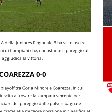
e A della Juniores Regionale B ha visto uscire
ni di Compiani che, nonostante il pareggio al
 aggiudica la vittoria.
 COAREZZA
0-0
le playoff tra Gorla Minore e Coarezza, in cui
uscita a trovare la zampata vincente per
ficiare del pareggio dalle polveri bagnate
e grazie alla migliore posizione in classifica al