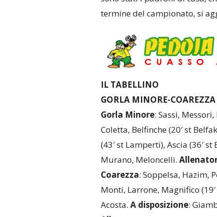
termine del campionato, si agg
IL TABELLINO
GORLA MINORE-COAREZZA 
Gorla Minore
: Sassi, Messori,
Coletta, Belfinche (20′ st Belfa
(43′ st Lamperti), Ascia (36′ st 
Murano, Meloncelli.
Allenato
Coarezza
: Soppelsa, Hazim, P
Monti, Larrone, Magnifico (19′ 
Acosta.
A disposizione
: Giamb