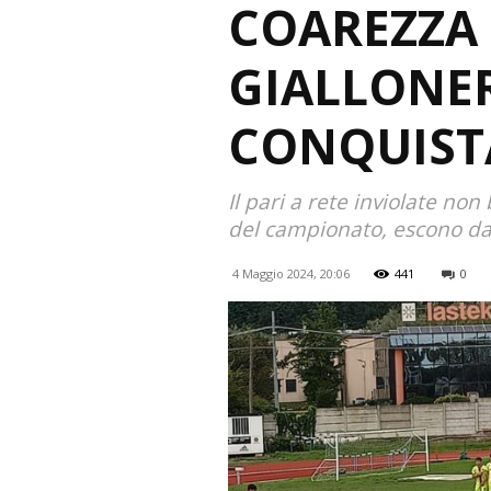
COAREZZA F
GIALLONER
CONQUISTA
Il pari a rete inviolate non
del campionato, escono dal
4 Maggio 2024, 20:06
441
0