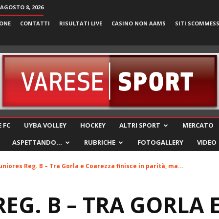
AGOSTO 8, 2026
ONE
CONTATTI
RISULTATI LIVE
CASINO NON AAMS
SITI SCOMMES
VareseSport
 FC
UYBA VOLLEY
HOCKEY
ALTRI SPORT
MERCATO
ASPETTANDO…
RUBRICHE
FOTOGALLERY
VIDEO
uniores Reg. B – Tra Gorla e Coarezza finisce in parità, ma...
EG. B – TRA GORLA 