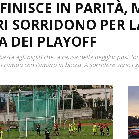
INISCE IN PARITÀ, 
I SORRIDONO PER L
 DEI PLAYOFF
 basta agli ospiti che, a causa della peggior posizion
 campo con l'amaro in bocca. A sorridere sono i g