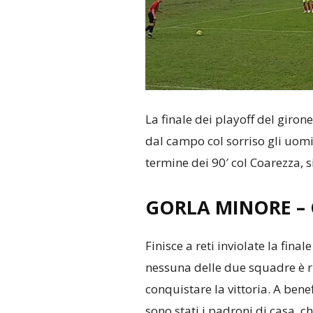
La finale dei playoff del giron
dal campo col sorriso gli uomi
termine dei 90′ col Coarezza, si
GORLA MINORE –
Finisce a reti inviolate la fina
nessuna delle due squadre è ri
conquistare la vittoria. A bene
sono stati i padroni di casa, ch