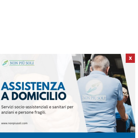
X
ICI