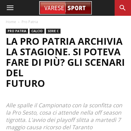
Home
Pro Patria
PRO PATRIA
CALCIO
SERIE C
LA PRO PATRIA ARCHIVIA
LA STAGIONE. SI POTEVA
FARE DI PIÙ? GLI SCENARI
DEL
FUTURO
Alle spalle il Campionato con la sconfitta con
la Pro Sesto, cosa ci attende nella off season
tigrotta. L'avvio dei playoff slitta a martedì 7
maggio causa ricorso del Taranto