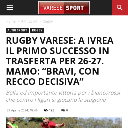
Home
Altri Sport
Rugby
ALTRI SPORT
RUGBY
RUGBY VARESE: A IVREA
IL PRIMO SUCCESSO IN
TRASFERTA PER 26-27.
MAMO: “BRAVI, CON
RECCO DECISIVA”
Bella ed importante vittoria per i biancorossi
che contro i liguri si giocano la stagione
29 Aprile 2024, 18:46
193
0