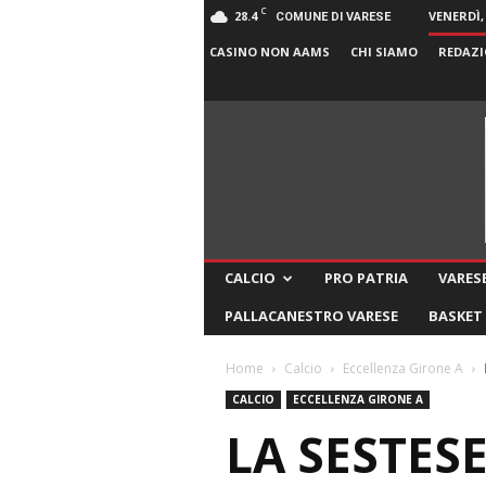
C
28.4
VENERDÌ,
COMUNE DI VARESE
CASINO NON AAMS
CHI SIAMO
REDAZI
CALCIO
PRO PATRIA
VARESE
PALLACANESTRO VARESE
BASKET
Home
Calcio
Eccellenza Girone A
CALCIO
ECCELLENZA GIRONE A
LA SESTES