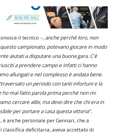
conosce il tecnico –
, anche perché loro, non
in questo campionato, potevano giocare in modo
nte aiutati a disputare una buona gara. C’è
usciti a prendere campo e infatti ci hanno
siamo allungati e nel complesso è andata bene.
raversato un periodo con tanti infortuni e la
e ho mai fatto parola prima perché non mi
amo cercare alibi, ma devo dire che chi era in
sibile per portare a casa questa vittoria”.
iva, è anche personale per Gennari, che a
 classifica deficitaria, aveva accettato di