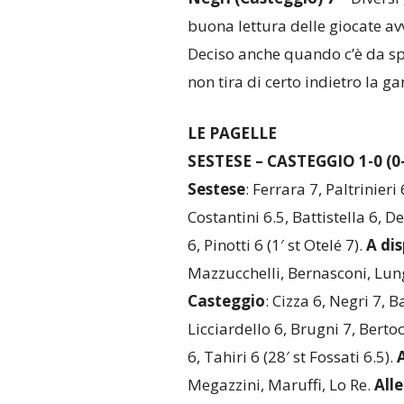
buona lettura delle giocate av
Deciso anche quando c’è da spin
non tira di certo indietro la g
LE PAGELLE
SESTESE – CASTEGGIO 1-0 (0-
Sestese
: Ferrara 7, Paltrinieri 
Costantini 6.5, Battistella 6,
6, Pinotti 6 (1′ st Otelé 7).
A di
Mazzucchelli, Bernasconi, Lun
Casteggio
: Cizza 6, Negri 7, B
Licciardello 6, Brugni 7, Bertoc
6, Tahiri 6 (28′ st Fossati 6.5).
Megazzini, Maruffi, Lo Re.
All