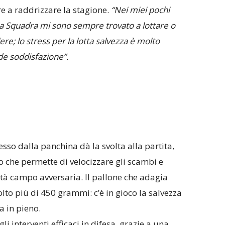
e a raddrizzare la stagione.
“Nei miei pochi
ma Squadra mi sono sempre trovato a lottare o
re; lo stress per la lotta salvezza è molto
e soddisfazione”.
resso dalla panchina dà la svolta alla partita,
o che permette di velocizzare gli scambi e
tà campo avversaria. Il pallone che adagia
lto più di 450 grammi: c’è in gioco la salvezza
a in pieno.
gli interventi efficaci in difesa, grazie a una