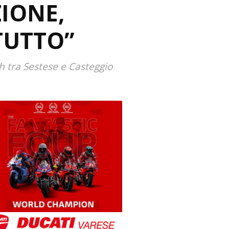
IONE,
TUTTO”
h tra Sestese e Casteggio