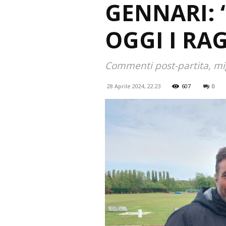
GENNARI: 
OGGI I RA
Commenti post-partita, mig
28 Aprile 2024, 22:23
607
0