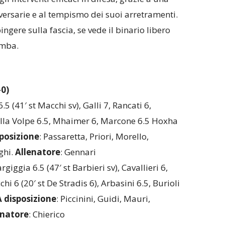
versarie e al tempismo dei suoi arretramenti.
gere sulla fascia, se vede il binario libero
amba.
0)
6.5 (41′ st Macchi sv), Galli 7, Rancati 6,
 Della Volpe 6.5, Mhaimer 6, Marcone 6.5 Hoxha
sposizione
: Passaretta, Priori, Morello,
ghi.
Allenatore
: Gennari
argiggia 6.5 (47′ st Barbieri sv), Cavallieri 6,
chi 6 (20′ st De Stradis 6), Arbasini 6.5, Burioli
A disposizione
: Piccinini, Guidi, Mauri,
enatore
: Chierico