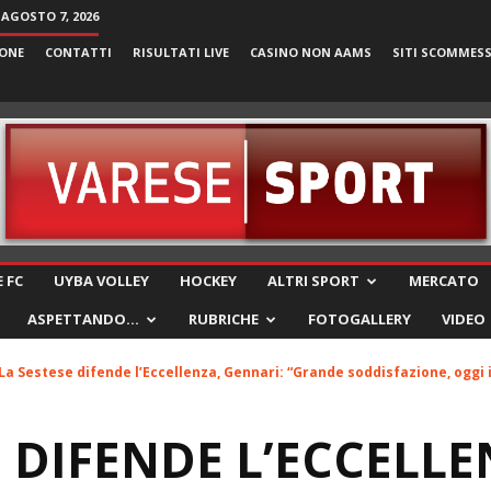
 AGOSTO 7, 2026
ONE
CONTATTI
RISULTATI LIVE
CASINO NON AAMS
SITI SCOMMES
VareseSport
 FC
UYBA VOLLEY
HOCKEY
ALTRI SPORT
MERCATO
ASPETTANDO…
RUBRICHE
FOTOGALLERY
VIDEO
La Sestese difende l’Eccellenza, Gennari: “Grande soddisfazione, oggi i
E DIFENDE L’ECCELLE