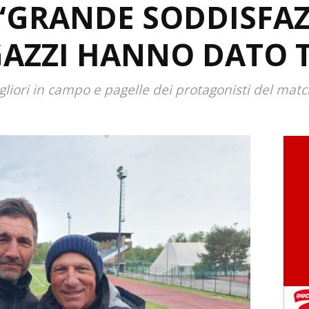
“GRANDE SODDISFAZ
GAZZI HANNO DATO 
liori in campo e pagelle dei protagonisti del matc