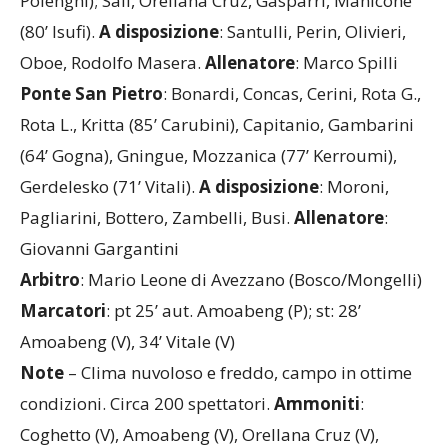
Polenghi); Sali, Orellana Cruz, Gasparri, Manicone
(80’ Isufi).
A disposizione
: Santulli, Perin, Olivieri,
Oboe, Rodolfo Masera.
Allenatore
: Marco Spilli
Ponte San Pietro
: Bonardi, Concas, Cerini, Rota G.,
Rota L., Kritta (85’ Carubini), Capitanio, Gambarini
(64’ Gogna), Gningue, Mozzanica (77’ Kerroumi),
Gerdelesko (71’ Vitali).
A disposizione
: Moroni,
Pagliarini, Bottero, Zambelli, Busi.
Allenatore
:
Giovanni Gargantini
Arbitro
: Mario Leone di Avezzano (Bosco/Mongelli)
Marcatori
: pt 25’ aut. Amoabeng (P); st: 28’
Amoabeng (V), 34’ Vitale (V)
Note
– Clima nuvoloso e freddo, campo in ottime
condizioni. Circa 200 spettatori.
Ammoniti
:
Coghetto (V), Amoabeng (V), Orellana Cruz (V),