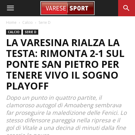
Home
Calcio
Serie D
CALCIO
SERIE D
LA VARESINA RIALZA LA
TESTA: RIMONTA 2-1 SUL
PONTE SAN PIETRO PER
TENERE VIVO IL SOGNO
PLAYOFF
Dopo un punto in quattro partite, il
clamoroso autogol di Amoabeng sembrava
far proseguire la maledizione delle Fenici. Lo
stesso difensore pareggia nella ripresa e il
gol di Vitale a una decina di minuti dalla fine