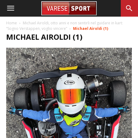
Home
Michael Airoldi, otto anni e non sentirli nel guidare in kart:
“Sogno Verstappen, voglio vincere”
Michael Airoldi (1)
MICHAEL AIROLDI (1)