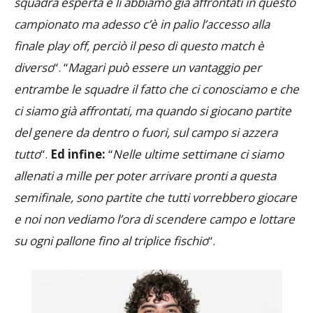
complicata sotto tutti i punti di vista , loro sono una
squadra esperta e li abbiamo già affrontati in questo
campionato ma adesso c’è in palio l’accesso alla
finale play off, perciò il peso di questo match è
diverso
“. “
Magari può essere un vantaggio per
entrambe le squadre il fatto che ci conosciamo e che
ci siamo già affrontati, ma quando si giocano partite
del genere da dentro o fuori, sul campo si azzera
tutto
“.
Ed infine:
“
Nelle ultime settimane ci siamo
allenati a mille per poter arrivare pronti a questa
semifinale, sono partite che tutti vorrebbero giocare
e noi non vediamo l’ora di scendere campo e lottare
su ogni pallone fino al triplice fischio
“.