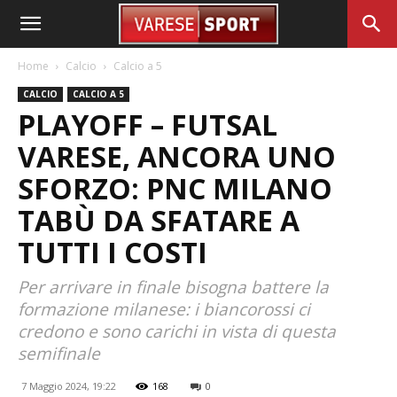
Home
Calcio
Calcio a 5
CALCIO
CALCIO A 5
PLAYOFF – FUTSAL
VARESE, ANCORA UNO
SFORZO: PNC MILANO
TABÙ DA SFATARE A
TUTTI I COSTI
Per arrivare in finale bisogna battere la
formazione milanese: i biancorossi ci
credono e sono carichi in vista di questa
semifinale
7 Maggio 2024, 19:22
168
0