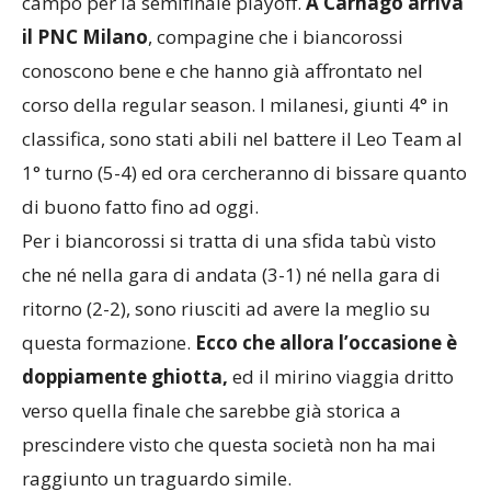
campo per la semifinale playoff.
A Carnago arriva
il PNC Milano
, compagine che i biancorossi
conoscono bene e che hanno già affrontato nel
corso della regular season. I milanesi, giunti 4° in
classifica, sono stati abili nel battere il Leo Team al
1° turno (5-4) ed ora cercheranno di bissare quanto
di buono fatto fino ad oggi.
Per i biancorossi si tratta di una sfida tabù visto
che né nella gara di andata (3-1) né nella gara di
ritorno (2-2), sono riusciti ad avere la meglio su
questa formazione.
Ecco che allora l’occasione è
doppiamente ghiotta,
ed il mirino viaggia dritto
verso quella finale che sarebbe già storica a
prescindere visto che questa società non ha mai
raggiunto un traguardo simile.