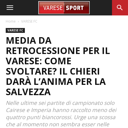
Home
VARESE FC
VARESE FC
MEDIA DA
RETROCESSIONE PER IL
VARESE: COME
SVOLTARE? IL CHIERI
DARÀ L’ANIMA PER LA
SALVEZZA
Nelle ultime sei partite di campionato solo
Cairese e Imperia hanno raccolto meno dei
quattro punti biancorossi. Urge una scossa
che al momento non sembra esser nelle