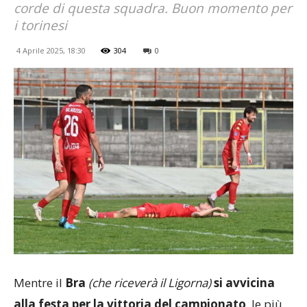
corde di questa squadra. Buon momento per
i torinesi
4 Aprile 2025, 18:30
304
0
Mentre il
Bra
(che riceverà il Ligorna)
si avvicina
alla festa per la vittoria del campionato
, le più