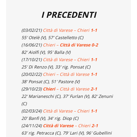
I PRECEDENTI
(03/02/21)
Città di Varese – Chieri
1-1
55′ Otelè (V), 57′ Castelletto (C)
(16/06/21)
Chieri –
Città di Varese
0-2
82′ Aiolfi (V), 95′ Balla (V)
(17/10/21)
Città di Varese – Chieri
1-1
25′ Di Renzo (V), 33′ rig. Ponsat (C)
(20/02/22)
Chieri – Città di Varese
1-1
38′ Ponsat (C), 51′ Pastore (V)
(29/10/23)
Chieri
– Città di Varese
2-1
22′ Marianeschi (C), 37′ Furlan (V), 82′ Zenuni
(C)
(02/03/24)
Città di Varese – Chieri
1-1
20′ Banfi (V), 34′ rig. Diop (C)
(24/11/24)
Città di Varese
– Chieri
2-1
63′ rig. Petracca (C), 79′ Lari (V), 96′ Gubellini
(V)