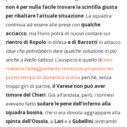
non è per nulla facile trovare la scintilla giusta
per ribaltare l’attuale situazione
. La squadra
continua ad essere alle prese con
qualche
acciacco
, ma Floris potrà di nuovo contare sul
rientro di Ropolo
in difesa
e di Barzotti
in attacco
(due che potrebbero dare qualche soluzione in più
anche a livello tattico)
. L’auspicio è quello di
non
rivedere l’atteggiamento remissivo proposto nel
primo tempo di domenica scorsa
perché, senza
troppi giri di parole,
il Varese non può aver
timore del Chieri
. Già all’andata, però, i torinesi
avevano fatto
sudare le pene dell’inferno alla
squadra bosina
, che si era dovuta aggrappare alla
spinta dell’Ossola
, a
Lari
e a
Gubellini
(entrambi
salutati a gennaio)
per vincere 2-1 la partita al 96’.