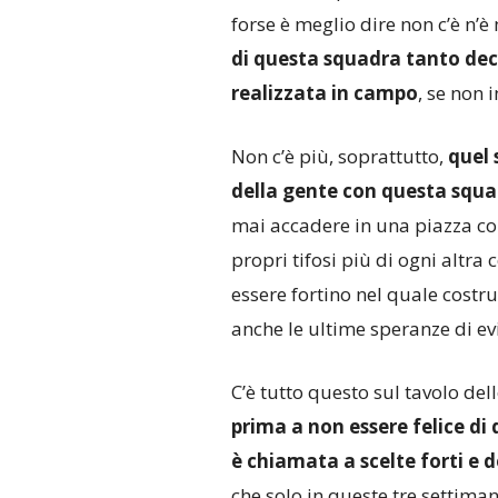
forse è meglio dire non c’è n’è
di questa squadra tanto de
realizzata in campo
, se non 
Non c’è più, soprattutto,
quel 
della gente con questa squa
mai accadere in una piazza co
propri tifosi più di ogni altr
essere fortino nel quale costr
anche le ultime speranze di evi
C’è tutto questo sul tavolo del
prima a non essere felice di
è chiamata a scelte forti e d
che solo in queste tre settima