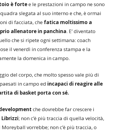
toio è forte
e le prestazioni in campo ne sono
quadra slegata al suo interno e che, è ormai
ioni di facciata, che
fatica moltissimo a
oprio allenatore in panchina
. E’ diventato
ello che si ripete ogni settimana: coach
se il venerdì in conferenza stampa e la
amente la domenica in campo.
ggio del corpo, che molto spesso vale più di
 spaesati in campo ed
incapaci di reagire alle
rtita di basket porta con sé.
 development
che dovrebbe far crescere i
 Librizzi
; non c’è più traccia di quella velocità,
il Moreyball vorrebbe; non c’è più traccia, o