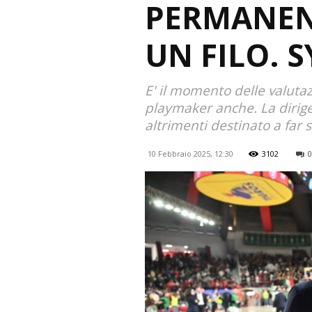
PERMANEN
UN FILO. 
E' il momento delle valutaz
playmaker anche. La dirige
altrimenti destinato a far
10 Febbraio 2025, 12:30
3102
0