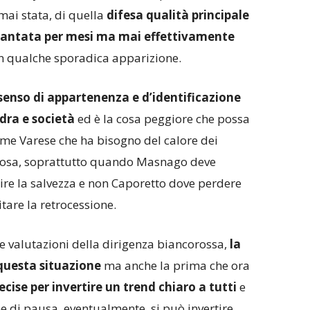
 mai stata, di quella
difesa qualità principale
cantata per mesi ma mai effettivamente
in qualche sporadica apparizione.
senso di appartenenza e d’identificazione
dra e società
ed è la cosa peggiore che possa
me Varese che ha bisogno del calore dei
a cosa, soprattutto quando Masnago deve
uire la salvezza e non Caporetto dove perdere
tare la retrocessione.
le valutazioni della dirigenza biancorossa,
la
 questa situazione
ma anche la prima che ora
ecise per invertire un trend chiaro a tutti
e
ne di pausa, eventualmente, si può invertire