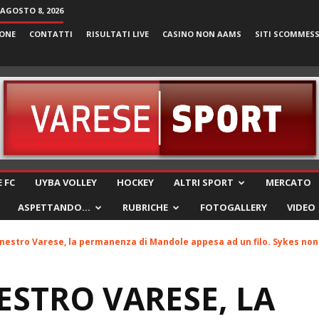
AGOSTO 8, 2026
ONE
CONTATTI
RISULTATI LIVE
CASINO NON AAMS
SITI SCOMMES
VareseSport
 FC
UYBA VOLLEY
HOCKEY
ALTRI SPORT
MERCATO
ASPETTANDO…
RUBRICHE
FOTOGALLERY
VIDEO
nestro Varese, la permanenza di Mandole appesa ad un filo. Sykes non.
STRO VARESE, LA