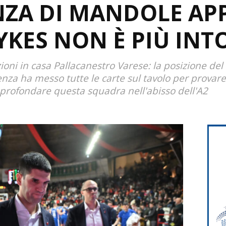
ZA DI MANDOLE APP
SYKES NON È PIÙ INT
ioni in casa Pallacanestro Varese: la posizione del c
nza ha messo tutte le carte sul tavolo per provare
 sprofondare questa squadra nell'abisso dell'A2