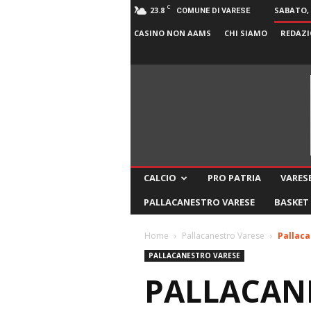
C
23.8
SABATO, 
COMUNE DI VARESE
CASINO NON AAMS
CHI SIAMO
REDAZI
CALCIO
PRO PATRIA
VARESE
PALLACANESTRO VARESE
BASKET
Home
Pallacanestro Varese
Pallaca
PALLACANESTRO VARESE
PALLACANE