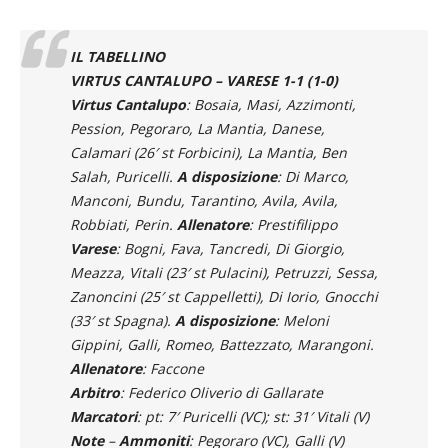
dobbiamo continuare a credere nel percorso che
stiamo facendo, cercando sempre di mettere
qualcosa in più
”.
IL TABELLINO
VIRTUS CANTALUPO – VARESE 1-1 (1-0)
Virtus Cantalupo
: Bosaia, Masi, Azzimonti,
Pession, Pegoraro, La Mantia, Danese,
Calamari (26′ st Forbicini), La Mantia, Ben
Salah, Puricelli.
A disposizione
: Di Marco,
Manconi, Bundu, Tarantino, Avila, Avila,
Robbiati, Perin.
Allenatore
: Prestifilippo
Varese
: Bogni, Fava, Tancredi, Di Giorgio,
Meazza, Vitali (23′ st Pulacini), Petruzzi, Sessa,
Zanoncini (25′ st Cappelletti), Di Iorio, Gnocchi
(33′ st Spagna).
A disposizione
: Meloni
Gippini, Galli, Romeo, Battezzato, Marangoni.
Allenatore
: Faccone