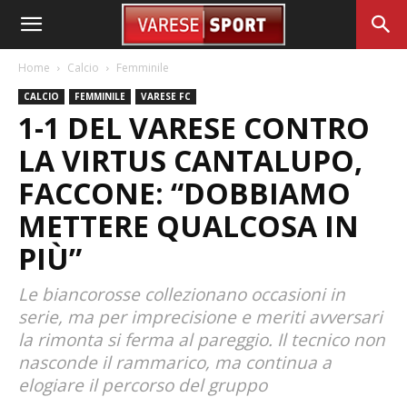
Home
Calcio
Femminile
CALCIO
FEMMINILE
VARESE FC
1-1 DEL VARESE CONTRO
LA VIRTUS CANTALUPO,
FACCONE: “DOBBIAMO
METTERE QUALCOSA IN
PIÙ”
Le biancorosse collezionano occasioni in
serie, ma per imprecisione e meriti avversari
la rimonta si ferma al pareggio. Il tecnico non
nasconde il rammarico, ma continua a
elogiare il percorso del gruppo