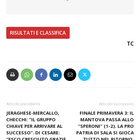
Arbitro
: Federico Oliverio di Gallarate
Marcatori
: pt: 7′ Puricelli (VC); st: 31′ Vitali (V)
Note
–
Ammoniti
: Pegoraro (VC), Galli (V)
RISULTATI E CLASSIFICA
TC
Articolo precedente
Articolo successivo
JERAGHESE-MERCALLO,
FINALE PRIMAVERA 3: IL