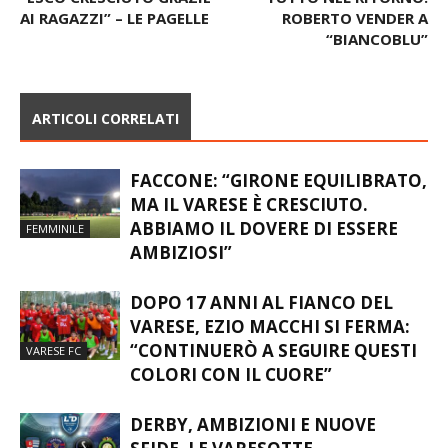
CHECCHI: “IL GRUPPO
MANTOVA PASSA ALLO
CHIAVE PER ARRIVARE AL
“SPERONI” (1-2). LA PRO
SUCCESSO”. DI CESARE:
PATRIA DI SALA SI GIOCA
“ESCO CRESCIUTO GRAZIE
TUTTO NEL RITORNO.
AI RAGAZZI” – LE PAGELLE
ROBERTO VENDER A
“BIANCOBLU”
ARTICOLI CORRELATI
FACCONE: “GIRONE EQUILIBRATO,
MA IL VARESE È CRESCIUTO.
ABBIAMO IL DOVERE DI ESSERE
FEMMINILE
AMBIZIOSI”
DOPO 17 ANNI AL FIANCO DEL
VARESE, EZIO MACCHI SI FERMA:
“CONTINUERÒ A SEGUIRE QUESTI
VARESE FC