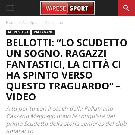
Home
Altri Sport
Pallamano
ALTRI SPORT
PALLAMANO
BELLOTTI: “LO SCUDETTO
UN SOGNO. RAGAZZI
FANTASTICI, LA CITTÀ CI
HA SPINTO VERSO
QUESTO TRAGUARDO” –
VIDEO
A tu per tu con il coach della Pallamano
Cassano Magnago dopo la conquista del
primo Scudetto della storia seniores del club
amaranto