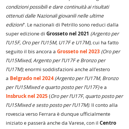
condizioni possibili e dare continuità ai risultati
ottenuti dalle Nazionali giovanili nelle ultime
edizioni
“. Le nazionali di Petrillo sono reduci dalla
super edizione di
Grosseto nel 2021
(Argento per
l’U15F, Oro per l’U15M, U17F e U17M)
, cui ha fatto
seguito il bis ancora a
Grosseto nel 2023
(Oro per
l’U15Mixed, Argento per l’U17F e Bronzo per
l’U17M)
; enormi soddisfazioni anche all’estero
a
Belgrado nel 2024
(Argento per l’U17M, Bronzo
per l’U15Mixed e quarto posto per l’U17F)
e a
Insbruck nel 2025
(
Oro per l’U17F, quarto posto per
l’U15Mixed e sesto posto per l’U17M)
. Il conto alla
rovescia verso Ferrara è dunque ufficialmente
iniziato e passerà anche da Varese, con il
Centro