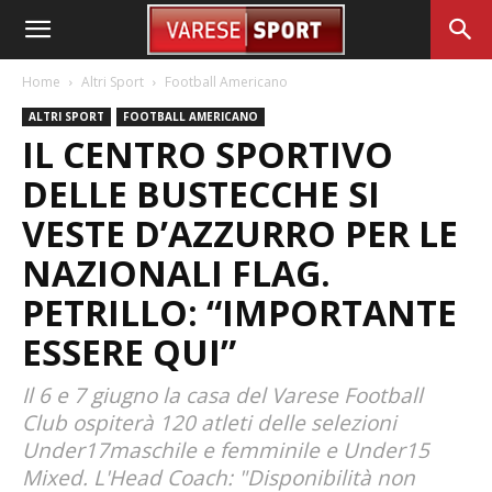
Home
Altri Sport
Football Americano
ALTRI SPORT
FOOTBALL AMERICANO
IL CENTRO SPORTIVO
DELLE BUSTECCHE SI
VESTE D’AZZURRO PER LE
NAZIONALI FLAG.
PETRILLO: “IMPORTANTE
ESSERE QUI”
Il 6 e 7 giugno la casa del Varese Football
Club ospiterà 120 atleti delle selezioni
Under17maschile e femminile e Under15
Mixed. L'Head Coach: "Disponibilità non