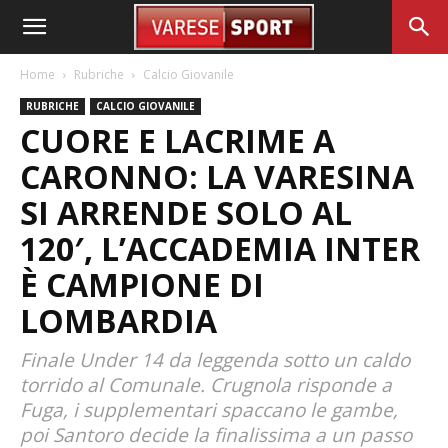
Home
Rubriche
Calcio Giovanile
RUBRICHE
CALCIO GIOVANILE
CUORE E LACRIME A
CARONNO: LA VARESINA
SI ARRENDE SOLO AL
120′, L’ACCADEMIA INTER
È CAMPIONE DI
LOMBARDIA
Finale Under 14 da leggenda sotto un caldo
torrido al Comunale. Crugnola risponde a
Fuga, i supplementari spaccano le gambe,
poi Santoro decide la finalissima a un passo