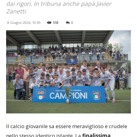
dai rigori. In tribuna anche papà Javier
Zanetti
8 Giugno 2026, 10:45
518
0
Il calcio giovanile sa essere meraviglioso e crudele
nello stesso identico istante. La
finalissima