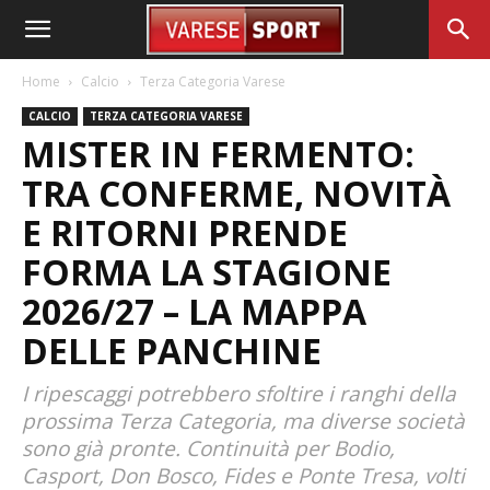
Home
Calcio
Terza Categoria Varese
CALCIO
TERZA CATEGORIA VARESE
MISTER IN FERMENTO:
TRA CONFERME, NOVITÀ
E RITORNI PRENDE
FORMA LA STAGIONE
2026/27 – LA MAPPA
DELLE PANCHINE
I ripescaggi potrebbero sfoltire i ranghi della
prossima Terza Categoria, ma diverse società
sono già pronte. Continuità per Bodio,
Casport, Don Bosco, Fides e Ponte Tresa, volti