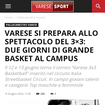
Home
Pallacanestro Varese
PALLACANESTRO VARESE
VARESE SI PREPARA ALLO
SPETTACOLO DEL 3×3:
DUE GIORNI DI GRANDE
BASKET AL CAMPUS
Il 12 e 13 giugno torna il torneo “Varese 3x3
Basketball” inserito nel circuito Italia
Streetbasket Circuit. In campo giovani talenti
e categorie Top maschile e femminile
8 Giugno 2026, 11:00
263
0