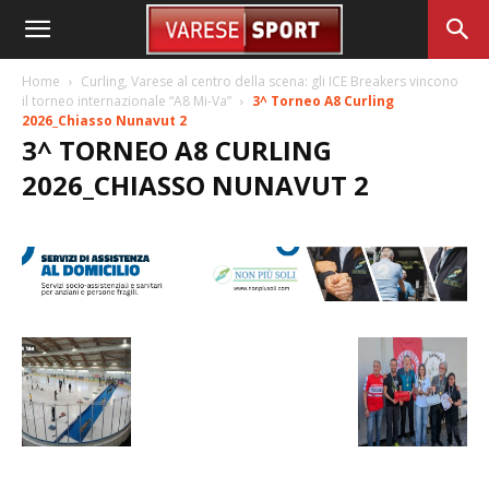
Home
Curling, Varese al centro della scena: gli ICE Breakers vincono
il torneo internazionale “A8 Mi-Va”
3^ Torneo A8 Curling
2026_Chiasso Nunavut 2
3^ TORNEO A8 CURLING
2026_CHIASSO NUNAVUT 2