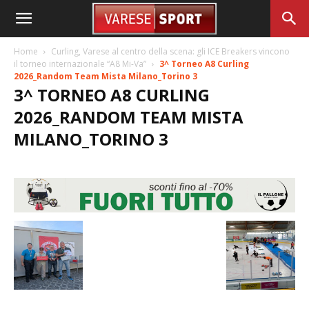
Home
Curling, Varese al centro della scena: gli ICE Breakers vincono
il torneo internazionale “A8 Mi-Va”
3^ Torneo A8 Curling
2026_Random Team Mista Milano_Torino 3
3^ TORNEO A8 CURLING
2026_RANDOM TEAM MISTA
MILANO_TORINO 3