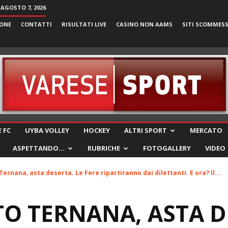
 AGOSTO 7, 2026
ONE
CONTATTI
RISULTATI LIVE
CASINO NON AAMS
SITI SCOMMES
VareseSport
 FC
UYBA VOLLEY
HOCKEY
ALTRI SPORT
MERCATO
ASPETTANDO…
RUBRICHE
FOTOGALLERY
VIDEO
ernana, asta deserta. Le Fere ripartiranno dai dilettanti. E ora? Il...
O TERNANA, ASTA D