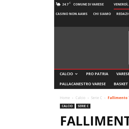
C
24.7
VENERDÌ,
COMUNE DI VARESE
CASINO NON AAMS
CHI SIAMO
REDAZI
CALCIO
PRO PATRIA
VARESE
PALLACANESTRO VARESE
BASKET
Home
Calcio
Serie C
Fallimento T
CALCIO
SERIE C
FALLIMENT