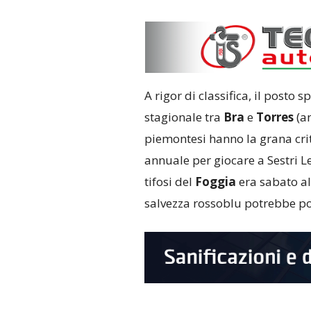
A rigor di classifica, il posto
stagionale tra
Bra
e
Torres
(an
piemontesi hanno la grana crit
annuale per giocare a Sestri 
tifosi del
Foggia
era sabato al
salvezza rossoblu potrebbe p