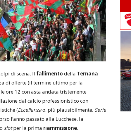
lpi di scena. Il
fallimento
della
Ternana
a di offerte (il termine ultimo per la
lle ore 12 con asta andata tristemente
ellazione dal calcio professionistico con
istiche (
Eccellenza
o, più plausibilmente,
Serie
orso l’anno passato alla Lucchese, la
no
slot
per la prima
riammissione
.