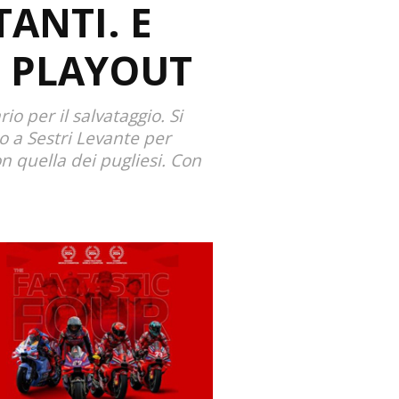
ANTI. E
I PLAYOUT
o per il salvataggio. Si
o a Sestri Levante per
n quella dei pugliesi. Con