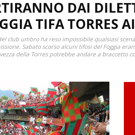
RTIRANNO DAI DILETT
OGGIA TIFA TORRES A
l club umbro ha reso impossibile qualsiasi scenari
ssione. Sabato scorso alcuni tifosi del Foggia eran
lvezza della Torres potrebbe andare a braccetto co