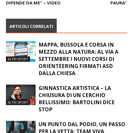
“STAGIONE MERAVIGLIOSA.
DELLA SQUADRA È IL
FUTURO IN SERIE D? NON
GRUPPO, NON ABBIAMO
DIPENDE DA ME” – VIDEO
PAURA”
ARTICOLI CORRELATI
MAPPA, BUSSOLA E CORSA IN
MEZZO ALLA NATURA: AL VIA A
SETTEMBRE I NUOVI CORSI DI
ALTRI SPORT
ORIENTEERING FIRMATI ASD
DALLA CHIESA
GINNASTICA ARTISTICA – LA
CHIUSURA DI UN CERCHIO
BELLISSIMO: BARTOLINI DICE
ALTRI SPORT
STOP