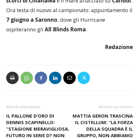
gastronomica a Scilla
e immersione finale tra gli
scorci di Chianalea
e il mare affacciato su
Cariddi
.
Ora testa di nuovo al campionato: appuntamento il
7 giugno a Saronno
, dove gli Hurricane
ospiteranno gli
All Blinds Roma
.
Redazione
Articolo precedente
Articolo successivo
IL PALLONE D’ORO DI
MATTIA GERON TRASCINA
DENNIS SCAPINELLO:
IL CISTELLUM: “LA FORZA