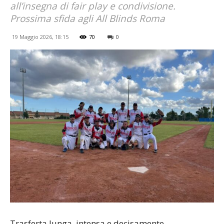
all’insegna di fair play e condivisione.
Prossima sfida agli All Blinds Roma
19 Maggio 2026, 18:15
70
0
Trasferta lunga, intensa e decisamente