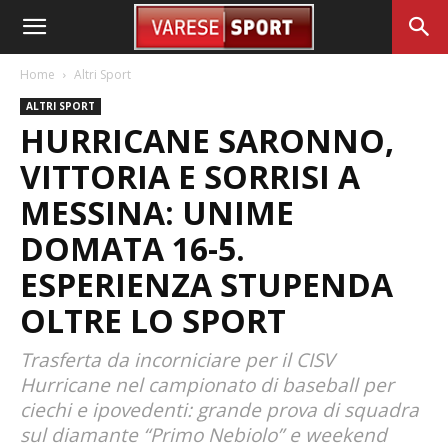
Home
Altri Sport
ALTRI SPORT
HURRICANE SARONNO,
VITTORIA E SORRISI A
MESSINA: UNIME
DOMATA 16-5.
ESPERIENZA STUPENDA
OLTRE LO SPORT
Trasferta da incorniciare per il CISV
Hurricane nel campionato di baseball per
ciechi e ipovedenti: grande prova di squadra
sul diamante “Primo Nebiolo” e weekend