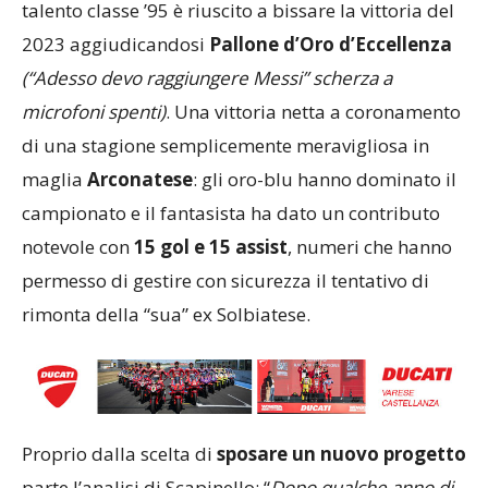
talento classe ’95 è riuscito a bissare la vittoria del
2023 aggiudicandosi
Pallone d’Oro d’Eccellenza
(“Adesso devo raggiungere Messi” scherza a
microfoni spenti)
. Una vittoria netta a coronamento
di una stagione semplicemente meravigliosa in
maglia
Arconatese
: gli oro-blu hanno dominato il
campionato e il fantasista ha dato un contributo
notevole con
15 gol e 15 assist
, numeri che hanno
permesso di gestire con sicurezza il tentativo di
rimonta della “sua” ex Solbiatese.
Proprio dalla scelta di
sposare un nuovo progetto