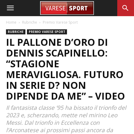
Home
Rubriche
Premio Varese Sport
RUBRICHE
PREMIO VARESE SPORT
IL PALLONE D’ORO DI
DENNIS SCAPINELLO:
“STAGIONE
MERAVIGLIOSA. FUTURO
IN SERIE D? NON
DIPENDE DA ME” – VIDEO
Il fantasista classe ’95 ha bissato il trionfo del
2023 e, scherzando, mette nel mirino Leo
Messi. Dal trionfo in Eccellenza con
l’Arconatese ai prossimi passi ancora da