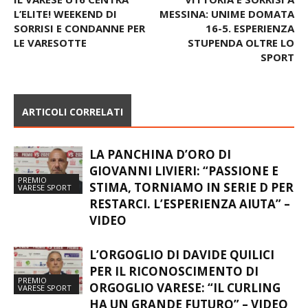
CAMPIONATI REGIONALI –
HURRICANE SARONNO,
IL VARESE U16 CENTRA
VITTORIA E SORRISI A
L’ELITE! WEEKEND DI
MESSINA: UNIME DOMATA
SORRISI E CONDANNE PER
16-5. ESPERIENZA
LE VARESOTTE
STUPENDA OLTRE LO
SPORT
ARTICOLI CORRELATI
LA PANCHINA D’ORO DI
GIOVANNI LIVIERI: “PASSIONE E
PREMIO
STIMA, TORNIAMO IN SERIE D PER
VARESE SPORT
RESTARCI. L’ESPERIENZA AIUTA” –
VIDEO
L’ORGOGLIO DI DAVIDE QUILICI
PER IL RICONOSCIMENTO DI
PREMIO