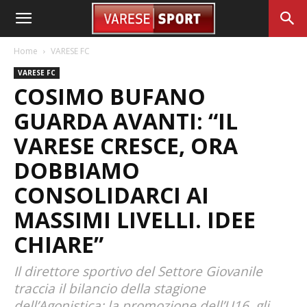
Home
VARESE FC
VARESE FC
COSIMO BUFANO
GUARDA AVANTI: “IL
VARESE CRESCE, ORA
DOBBIAMO
CONSOLIDARCI AI
MASSIMI LIVELLI. IDEE
CHIARE”
Il direttore sportivo del Settore Giovanile
traccia il bilancio della stagione
dell’Agonistica: la promozione dell’U16, gli