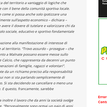
a del territorio a vantaggio di logiche che
con il bene della comunità sportiva locale.
e come si possa anche solo ipotizzare una
lmente sull’aspetto economico – dichiara –
ere il dovere di tutelare e valorizzare chi da
uolo sociale, educativo e sportivo fondamentale
azione alla manifestazione di interesse di
 al territorio. “Trovo assurdo – prosegue – che
ento a Malnate possano essere messe sullo
e Calcio, che rappresenta da decenni un punto
erazioni di famiglie, ragazzi e volontari”.
 da un richiamo preciso alla responsabilità
Qui non si sta parlando semplicemente di
. Si sta decidendo se cancellare o meno una
e. E questo, francamente, sarebbe
Erro
a inoltre il lavoro che da anni la società svolge
Contr
le. “Personalmente sono ormai un paio di anni