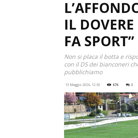
L’AFFONDO
IL DOVERE
FA SPORT”
Non si placa il botta e ris
con il DS dei bianconeri ch
pubblichiamo
13 Maggio 2026, 12:30
676
0