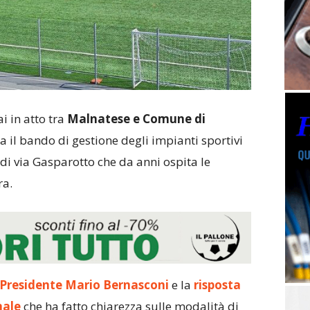
i in atto tra
Malnatese e Comune di
 il bando di gestione degli impianti sportivi
o di via Gasparotto che da anni ospita le
ra.
Presidente Mario Bernasconi
e la
risposta
nale
che ha fatto chiarezza sulle modalità di