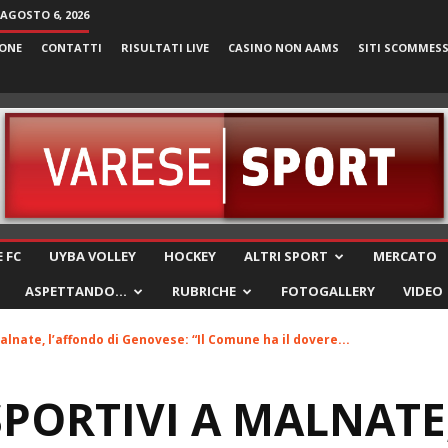
 AGOSTO 6, 2026
ONE
CONTATTI
RISULTATI LIVE
CASINO NON AAMS
SITI SCOMMES
VareseSport
 FC
UYBA VOLLEY
HOCKEY
ALTRI SPORT
MERCATO
ASPETTANDO…
RUBRICHE
FOTOGALLERY
VIDEO
alnate, l’affondo di Genovese: “Il Comune ha il dovere...
SPORTIVI A MALNATE