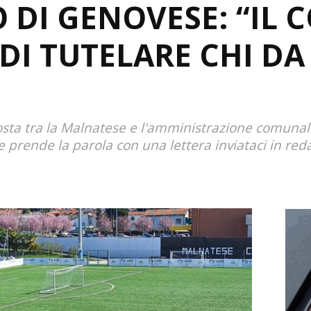
 DI GENOVESE: “IL
 DI TUTELARE CHI DA
posta tra la Malnatese e l'amministrazione comunal
e prende la parola con una lettera inviataci in re