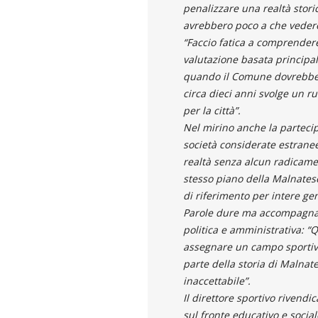
penalizzare una realtà storic
avrebbero poco a che vedere 
“Faccio fatica a comprender
valutazione basata principa
quando il Comune dovrebbe av
circa dieci anni svolge un r
per la città”.
Nel mirino anche la partecip
società considerate estranee
realtà senza alcun radicam
stesso piano della Malnates
di riferimento per intere gen
Parole dure ma accompagnate
politica e amministrativa: “
assegnare un campo sportivo
parte della storia di Malnat
inaccettabile”.
Il direttore sportivo rivendic
sul fronte educativo e socia