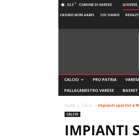
C
32.3
GIOVEDÌ,
COMUNE DI VARESE
CASINO NON AAMS
CHI SIAMO
REDAZI
CALCIO
PRO PATRIA
VARESE
PALLACANESTRO VARESE
BASKET
Home
Calcio
Impianti sportivi a M
CALCIO
IMPIANTI 