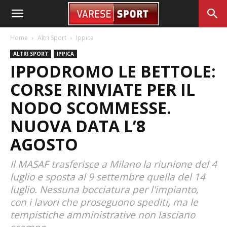
Home
Altri Sport
Ippica
ALTRI SPORT
IPPICA
IPPODROMO LE BETTOLE:
CORSE RINVIATE PER IL
NODO SCOMMESSE.
NUOVA DATA L’8
AGOSTO
Il MASAF trasferisce a Milano la riunione del 4
luglio e sposta al 9 settembre quella del 14
luglio. Nessuna bocciatura per l'impianto,
con i lavori che proseguono spediti, ma le
tempistiche amministrative non lasciano