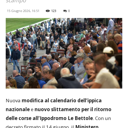
scampo
15 Giugno 2026, 16:51
123
0
Nuova
modifica al calendario dell’ippica
nazionale
e
nuovo slittamento per il ritorno
delle corse all’Ippodromo Le Bettole
. Con un
decreto firmato il 14 giugno, il
Ministero