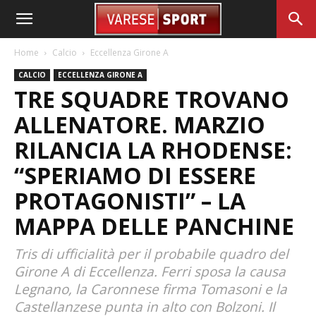
Home
Calcio
Eccellenza Girone A
CALCIO
ECCELLENZA GIRONE A
TRE SQUADRE TROVANO
ALLENATORE. MARZIO
RILANCIA LA RHODENSE:
“SPERIAMO DI ESSERE
PROTAGONISTI” – LA
MAPPA DELLE PANCHINE
Tris di ufficialità per il probabile quadro del
Girone A di Eccellenza. Ferri sposa la causa
Legnano, la Caronnese firma Tomasoni e la
Castellanzese punta in alto con Bolzoni. Il