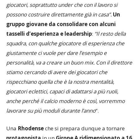
possono costruire direttamente già in casa”.
Un
gruppo giovane da consolidare con alcuni
tasselli d’esperienza e leadership
:
“Il resto della
squadra, con qualche giocatore di esperienza che
giustamente ci vuole per dare l’esempio e
personalità, va a creare un buon mix. Con il direttore
stiamo cercando di avere dei giocatori che
rispecchiano quella che è la nostra mentalità,
giocatori eclettici, capaci di adattarsi a più ruoli,
anche perché il calcio moderno è così, vorremmo
lavorare su più moduli durante l’anno
“.
Una
Rhodense
che si prepara dunque a tornare
protagonista
in un
Girone A ridimensionato a 16
squadre
dalla riforma del CRL, sulla quale
Marzio