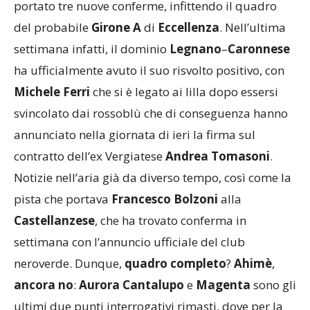
portato tre nuove conferme, infittendo il quadro
del probabile
Girone A
di
Eccellenza
. Nell’ultima
settimana infatti,
il dominio
Legnano
–
Caronnese
ha ufficialmente avuto il suo risvolto positivo, con
Michele Ferri
che si è legato ai lilla dopo essersi
svincolato dai rossoblù che di conseguenza hanno
annunciato nella giornata di ieri la firma sul
contratto dell’ex Vergiatese
Andrea Tomasoni
.
Notizie nell’aria già da diverso tempo, così come la
pista che portava
Francesco Bolzoni
alla
Castellanzese
, che ha trovato conferma in
settimana con l’annuncio ufficiale del club
neroverde. Dunque,
quadro completo
?
Ahimè
,
ancora no
:
Aurora Cantalupo
e
Magenta
sono gli
ultimi due punti interrogativi rimasti, dove per la