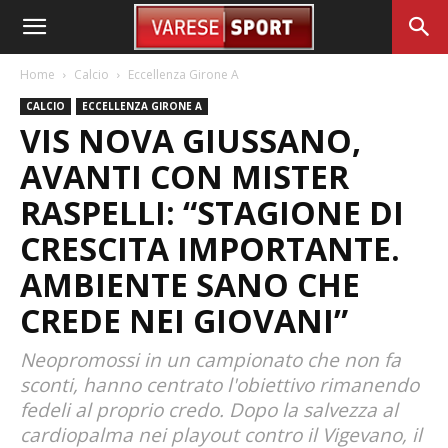
Home
Calcio
Eccellenza Girone A
CALCIO
ECCELLENZA GIRONE A
VIS NOVA GIUSSANO,
AVANTI CON MISTER
RASPELLI: “STAGIONE DI
CRESCITA IMPORTANTE.
AMBIENTE SANO CHE
CREDE NEI GIOVANI”
Neopromossi in un campionato che non fa
sconti, hanno centrato l'obiettivo rimanendo
fedeli al proprio credo. Dopo la salvezza al
cardiopalma nei playout contro il Vigevano, il