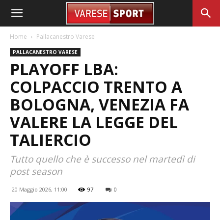
Home
Pallacanestro Varese
PALLACANESTRO VARESE
PLAYOFF LBA:
COLPACCIO TRENTO A
BOLOGNA, VENEZIA FA
VALERE LA LEGGE DEL
TALIERCIO
Tutto quello che è successo nel martedì di
post season
20 Maggio 2026, 11:00
97
0