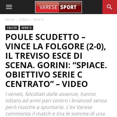
Home
Calcio
Serie D
CALCIO
SERIE D
POULE SCUDETTO –
VINCE LA FOLGORE (2-0),
IL TREVISO ESCE DI
SCENA. GORINI: “SPIACE.
OBIETTIVO SERIE C
CENTRATO” – VIDEO
I veneti, falcidiati dalle assenze, hanno
lottato ad armi pari contro i brianzoli senza
però riuscire a spuntarla. L'ex Varese
commenta il match e tira le somme di una