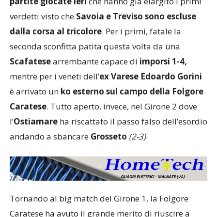
partite giocate ieri
che hanno già elargito i primi
verdetti visto che
Savoia e Treviso sono escluse
dalla corsa al tricolore
. Per i primi, fatale la
seconda sconfitta patita questa volta da una
Scafatese
arrembante capace di
imporsi 1-4,
mentre per i veneti dell’
ex Varese Edoardo Gorini
è arrivato un
ko esterno sul campo della Folgore
Caratese
. Tutto aperto, invece, nel Girone 2 dove
l’
Ostiamare
ha riscattato il passo falso dell’esordio
andando a sbancare
Grosseto
(2-3)
.
Tornando al big match del Girone 1, la Folgore
Caratese ha avuto il grande merito di riuscire a