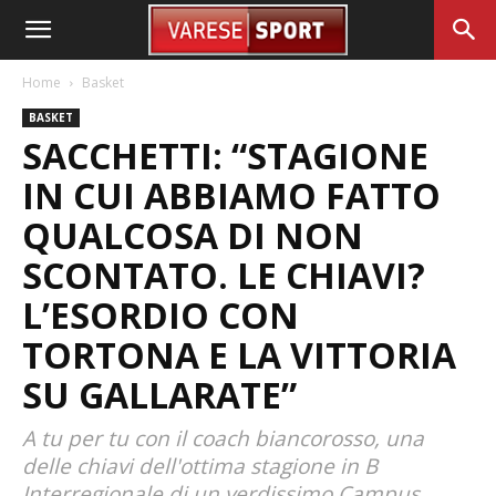
Home
Basket
BASKET
SACCHETTI: “STAGIONE
IN CUI ABBIAMO FATTO
QUALCOSA DI NON
SCONTATO. LE CHIAVI?
L’ESORDIO CON
TORTONA E LA VITTORIA
SU GALLARATE”
A tu per tu con il coach biancorosso, una
delle chiavi dell'ottima stagione in B
Interregionale di un verdissimo Campus