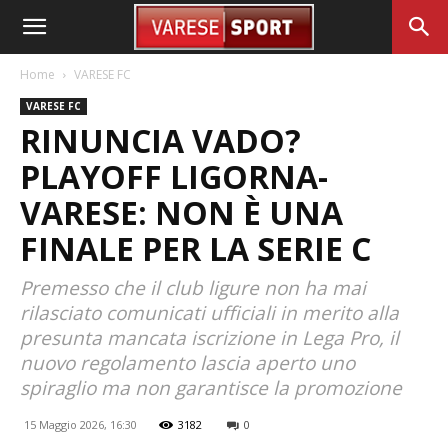
Home
VARESE FC
VARESE FC
RINUNCIA VADO?
PLAYOFF LIGORNA-
VARESE: NON È UNA
FINALE PER LA SERIE C
Premesso che il club ligure non ha mai
rilasciato comunicati ufficiali in merito alla
presunta mancata iscrizione in Lega Pro, il
nuovo regolamento lascia aperto uno
spiraglio ma non garantisce la promozione
15 Maggio 2026, 16:30
3182
0