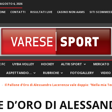
 AGOSTO 6, 2026
ONE
CONTATTI
RISULTATI LIVE
CASINO NON AAMS
SITI SCOMMES
VareseSport
 FC
UYBA VOLLEY
HOCKEY
ALTRI SPORT
MERCATO
ASPETTANDO…
RUBRICHE
FOTOGALLERY
VIDEO
Il Pallone d’Oro di Alessandro Lacerenza vale doppio: “Nella mia Te
E D’ORO DI ALESSA