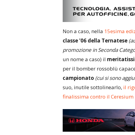
Non a caso, nella
15esima ediz
classe ’06 della Ternatese
(a
promozione in Seconda Catego
un nome a caso) il
meritatiss
per il bomber rossoblù capac
campionato
(cui si sono aggiu
suo, inutile sottolinearlo,
il ri
finalissima contro il Ceresiu