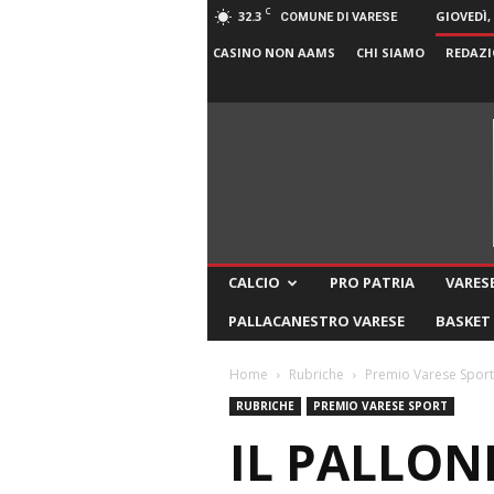
C
32.3
GIOVEDÌ,
COMUNE DI VARESE
CASINO NON AAMS
CHI SIAMO
REDAZI
CALCIO
PRO PATRIA
VARESE
PALLACANESTRO VARESE
BASKET
Home
Rubriche
Premio Varese Sport
RUBRICHE
PREMIO VARESE SPORT
IL PALLON