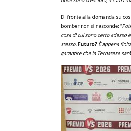
dove sono cresciuto, a tutti i mi
Di fronte alla domanda su cosa 
bomber non si nasconde: “
Pot
cosa di cui sono certo adesso 
stesso.
Futuro?
È appena finit
garantire che la Ternatese sar