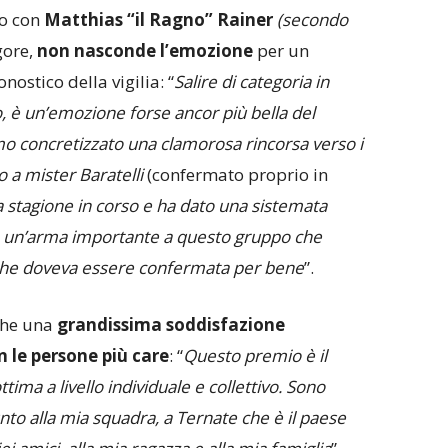
to con
Matthias “il Ragno” Rainer
(secondo
gore,
non nasconde l’emozione
per un
nostico della vigilia: “
Salire di categoria in
, è un’emozione forse ancor più bella del
o concretizzato una clamorosa rincorsa verso i
 a mister Baratelli
(confermato proprio in
a stagione in corso e ha dato una sistemata
ato un’arma importante a questo gruppo che
 che doveva essere confermata per bene
”.
che una
grandissima soddisfazione
 le persone più care
: “
Questo premio è il
ima a livello individuale e collettivo. Sono
nto alla mia squadra, a Ternate che è il paese