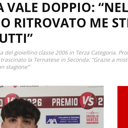
 VALE DOPPIO: “NE
O RITROVATO ME ST
UTTI”
a del gioiellino classe 2006 in Terza Categoria. Pr
a trascinato la Ternatese in Seconda: “Grazie a mist
an stagione”