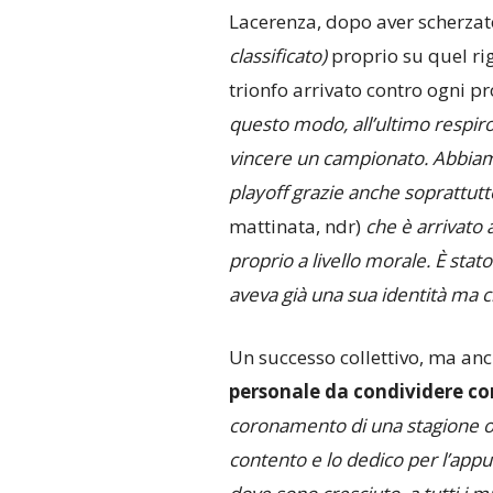
Lacerenza, dopo aver scherza
classificato)
proprio su quel ri
trionfo arrivato contro ogni pro
questo modo, all’ultimo respiro
vincere un campionato. Abbiam
playoff grazie anche soprattutto
mattinata, ndr)
che è arrivato 
proprio a livello morale. È st
aveva già una sua identità ma
Un successo collettivo, ma an
personale da condividere con
coronamento di una stagione ott
contento e lo dedico per l’appu