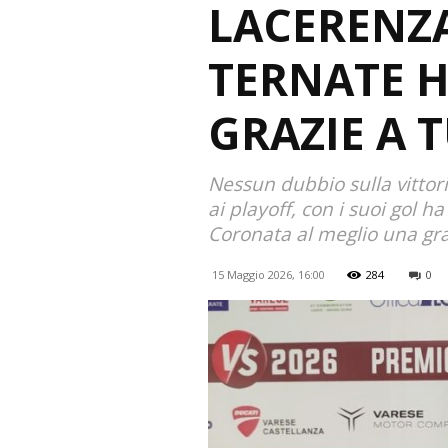
LACERENZA
TERNATE H
GRAZIE A T
Nessun dubbio sulla vittori
ai playoff, con i suoi gol h
Coronata al meglio una gr
15 Maggio 2026, 16:00
284
0