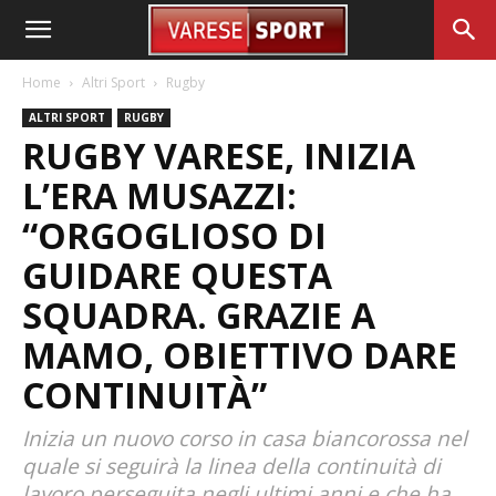
Home
Altri Sport
Rugby
ALTRI SPORT
RUGBY
RUGBY VARESE, INIZIA
L’ERA MUSAZZI:
“ORGOGLIOSO DI
GUIDARE QUESTA
SQUADRA. GRAZIE A
MAMO, OBIETTIVO DARE
CONTINUITÀ”
Inizia un nuovo corso in casa biancorossa nel
quale si seguirà la linea della continuità di
lavoro perseguita negli ultimi anni e che ha