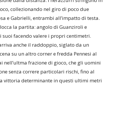
usione dalla distanza. I nerazzurri stringono in
gioco, collezionando nel giro di poco due
a e Gabrielli, entrambi all’impatto di testa.
locca la partita: angolo di Guanziroli e
i suoi facendo valere i propri centimetri.
rriva anche il raddoppio, siglato da un
cena su un altro corner e fredda Pennesi al
 nell’ultma frazione di gioco, che gli uomini
ne senza correre particolari rischi, fino al
na vittoria determinante in questi ultimi metri