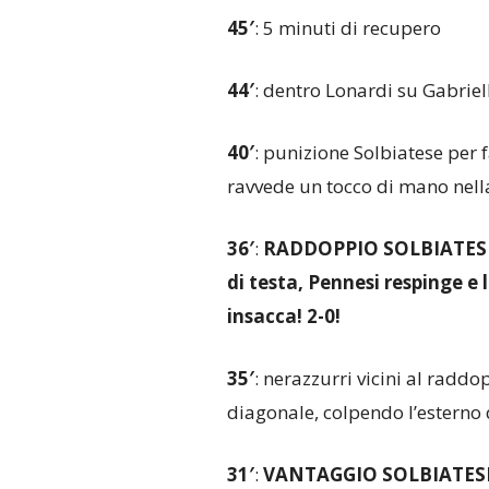
45′
: 5 minuti di recupero
44′
: dentro Lonardi su Gabriell
40′
: punizione Solbiatese per f
ravvede un tocco di mano nell
36′
:
RADDOPPIO SOLBIATESE! 
di testa, Pennesi respinge e 
insacca! 2-0!
35′
: nerazzurri vicini al radd
diagonale, colpendo l’esterno 
31′
:
VANTAGGIO SOLBIATESE! 