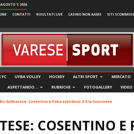
 AGOSTO 7, 2026
ONE
CONTATTI
RISULTATI LIVE
CASINO NON AAMS
SITI SCOMMES
VareseSport
 FC
UYBA VOLLEY
HOCKEY
ALTRI SPORT
MERCATO
ASPETTANDO…
RUBRICHE
FOTOGALLERY
VIDEO
Bis Solbiatese: Cosentino e Puka stendono 2-0 la Soncinese
ATESE: COSENTINO E