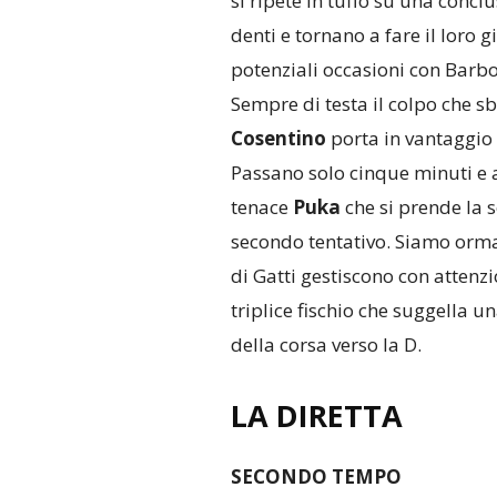
si ripete in tuffo su una concl
denti e tornano a fare il loro 
potenziali occasioni con Barbos
Sempre di testa il colpo che sb
Cosentino
porta in vantaggio 
Passano solo cinque minuti e a
tenace
Puka
che si prende la s
secondo tentativo. Siamo ormai
di Gatti gestiscono con attenzio
triplice fischio che suggella u
della corsa verso la D.
LA DIRETTA
SECONDO TEMPO