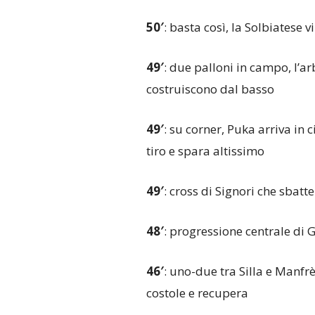
50′
: basta così, la Solbiatese v
49′
: due palloni in campo, l’a
costruiscono dal basso
49′
: su corner, Puka arriva in c
tiro e spara altissimo
49′
: cross di Signori che sbat
48′
: progressione centrale di 
46′
: uno-due tra Silla e Manfrè
costole e recupera