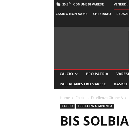
C
25.3
VENERDÌ,
COMUNE DI VARESE
CASINO NON AAMS
CHI SIAMO
REDAZI
CALCIO
PRO PATRIA
VARESE
PALLACANESTRO VARESE
BASKET
Home
Calcio
Eccellenza Girone A
CALCIO
ECCELLENZA GIRONE A
BIS SOLBI