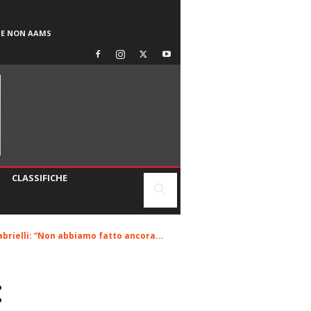
SE NON AAMS
CLASSIFICHE
abrielli: “Non abbiamo fatto ancora...
: