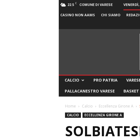
C
22.5
VENERDÌ,
COMUNE DI VARESE
CASINO NON AAMS
CHI SIAMO
REDAZI
CALCIO
PRO PATRIA
VARESE
PALLACANESTRO VARESE
BASKET
Home
Calcio
Eccellenza Girone A
CALCIO
ECCELLENZA GIRONE A
SOLBIATES