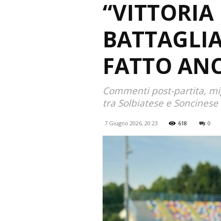
“VITTORIA
BATTAGLIA
FATTO ANC
Commenti post-partita, migl
tra Solbiatese e Soncinese
7 Giugno 2026, 20:23
618
0