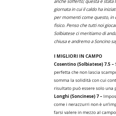
anche sofferto; questa è stata 
giornata in cui il caldo ha inizi
per momenti come questo, in c
fisico. Penso che tutti noi gioca
Solbiatese ci meritiamo di anda
chiusa e andremo a Soncino sape
I MIGLIORI IN CAMPO
Cosentino
(Solbiatese) 7.5
–
S
perfetta che non lascia scampo 
somma la solidità con cui contr
risultato può essere solo una 
Longhi
(Soncinese)
7
–
Impost
come i nerazzurri non è un’imp
farsi valere in mezzo al campo