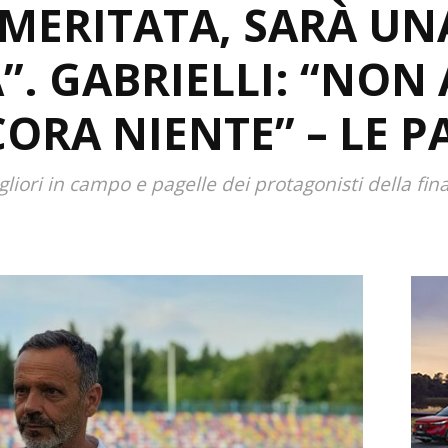
 MERITATA, SARÀ UN
”. GABRIELLI: “NON
ORA NIENTE” – LE P
iori in campo e pagelle dei protagonisti della fina