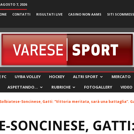
 AGOSTO 7, 2026
ONE
CONTATTI
RISULTATI LIVE
CASINO NON AAMS
SITI SCOMMES
VareseSport
 FC
UYBA VOLLEY
HOCKEY
ALTRI SPORT
MERCATO
ASPETTANDO…
RUBRICHE
FOTOGALLERY
VIDEO
Solbiatese-Soncinese, Gatti: “Vittoria meritata, sarà una battaglia”. G
E-SONCINESE, GATTI