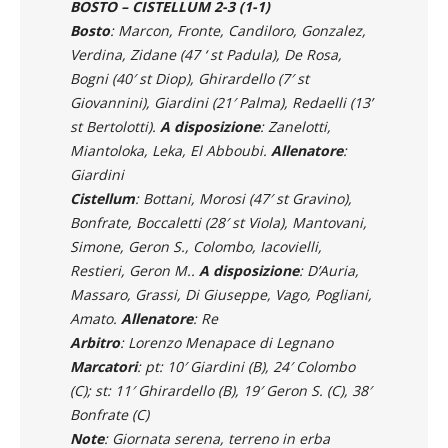
Bosto
: Marcon, Fronte, Candiloro, Gonzalez,
Verdina, Zidane (47 ‘ st Padula), De Rosa,
Bogni (40′ st Diop), Ghirardello (7′ st
Giovannini), Giardini (21′ Palma), Redaelli (13’
st Bertolotti).
A disposizione
: Zanelotti,
Miantoloka, Leka, El Abboubi.
Allenatore
:
Giardini
Cistellum
: Bottani, Morosi (47′ st Gravino),
Bonfrate, Boccaletti (28′ st Viola), Mantovani,
Simone, Geron S., Colombo, Iacovielli,
Restieri, Geron M..
A disposizione
: D’Auria,
Massaro, Grassi, Di Giuseppe, Vago, Pogliani,
Amato.
Allenatore
: Re
Arbitro
: Lorenzo Menapace di Legnano
Marcatori
: pt: 10′ Giardini (B), 24′ Colombo
(C); st: 11′ Ghirardello (B), 19′ Geron S. (C), 38′
Bonfrate (C)
Note
: Giornata serena, terreno in erba
sintetica, spettatori 200 circa. Angoli: 4-3.