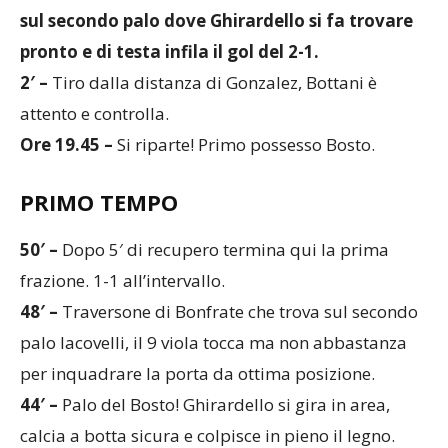
sul secondo palo dove Ghirardello si fa trovare
pronto e di testa infila il gol del 2-1.
2′ –
Tiro dalla distanza di Gonzalez, Bottani è
attento e controlla.
Ore 19.45 –
Si riparte! Primo possesso Bosto.
PRIMO TEMPO
50′ –
Dopo 5′ di recupero termina qui la prima
frazione. 1-1 all’intervallo.
48′ –
Traversone di Bonfrate che trova sul secondo
palo Iacovelli, il 9 viola tocca ma non abbastanza
per inquadrare la porta da ottima posizione.
44′ –
Palo del Bosto! Ghirardello si gira in area,
calcia a botta sicura e colpisce in pieno il legno.
43′ –
Simone entra duro a metà campo. Primo