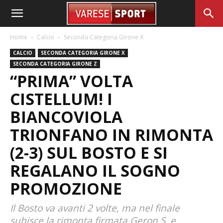
Home
Calcio
Seconda Categoria Girone X
CALCIO
SECONDA CATEGORIA GIRONE X
SECONDA CATEGORIA GIRONE Z
“PRIMA” VOLTA
CISTELLUM! I
BIANCOVIOLA
TRIONFANO IN RIMONTA
(2-3) SUL BOSTO E SI
REGALANO IL SOGNO
PROMOZIONE
Il Bosto va avanti 2 volte, ma nel finale
subisce la rimonta firmata Geron S. e