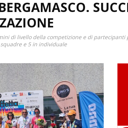
 BERGAMASCO. SUCC
ZZAZIONE
ini di livello della competizione e di partecipanti 
 squadre e 5 in individuale