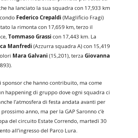
 che ha lanciato la sua squadra con 17,933 km
Secondo
Federico Crepaldi
(Maglificio Fragi)
tato la rimonta con 17,659 km, terzo il
ice,
Tommaso Grassi
con 17,443 km. La
sca Manfredi
(Azzurra squadra A) con 15,419
olori
Mara Galvani
(15,201), terza
Giovanna
893).
gli sponsor che hanno contribuito, ma come
un happening di gruppo dove ogni squadra ci
nche l’atmosfera di festa andata avanti per
 prossimo anno, ma per la GAP Saronno c’è
ppa del circuito Estate Correndo, martedì 30
nto all’ingresso del Parco Lura.