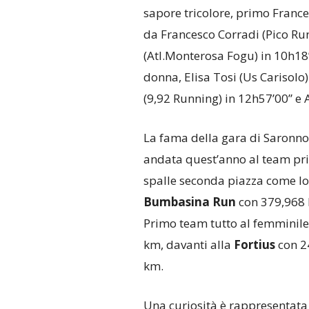
sapore tricolore, primo France
da Francesco Corradi (Pico Run
(Atl.Monterosa Fogu) in 10h18’
donna, Elisa Tosi (Us Carisolo
(9,92 Running) in 12h57’00” e 
La fama della gara di Saronno 
andata quest’anno al team pri
spalle seconda piazza come lo
Bumbasina Run
con 379,968 k
Primo team tutto al femminile 
km, davanti alla
Fortius
con 2
km.
Una curiosità è rappresentata 