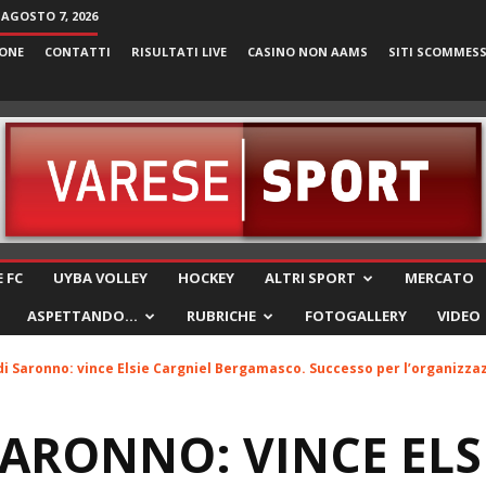
 AGOSTO 7, 2026
ONE
CONTATTI
RISULTATI LIVE
CASINO NON AAMS
SITI SCOMMES
VareseSport
 FC
UYBA VOLLEY
HOCKEY
ALTRI SPORT
MERCATO
ASPETTANDO…
RUBRICHE
FOTOGALLERY
VIDEO
di Saronno: vince Elsie Cargniel Bergamasco. Successo per l’organizza
SARONNO: VINCE ELS