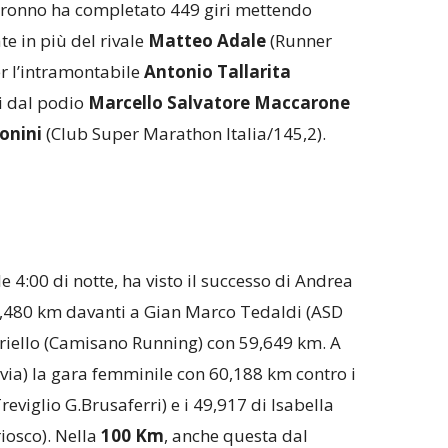
Saronno ha completato 449 giri mettendo
e in più del rivale
Matteo Adale
(Runner
r l’intramontabile
Antonio Tallarita
ri dal podio
Marcello Salvatore Maccarone
onini
(Club Super Marathon Italia/145,2).
le 4:00 di notte, ha visto il successo di Andrea
1,480 km davanti a Gian Marco Tedaldi (ASD
riello (Camisano Running) con 59,649 km. A
ia) la gara femminile con 60,188 km contro i
eviglio G.Brusaferri) e i 49,917 di Isabella
iosco). Nella
100 Km
, anche questa dal