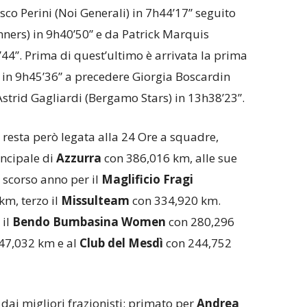
sco Perini (Noi Generali) in 7h44’17” seguito
ners) in 9h40’50” e da Patrick Marquis
44”. Prima di quest’ultimo è arrivata la prima
) in 9h45’36” a precedere Giorgia Boscardin
Astrid Gagliardi (Bergamo Stars) in 13h38’23”.
resta però legata alla 24 Ore a squadre,
ncipale di
Azzurra
con 386,016 km, alle sue
 scorso anno per il
Maglificio Fragi
m, terzo il
Missulteam
con 334,920 km.
il
Bendo Bumbasina Women
con 280,296
47,032 km e al
Club del Mesdì
con 244,752
dai migliori frazionisti: primato per
Andrea