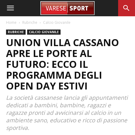
Home
Rubriche
Calcio Giovanile
RUBRICHE
CALCIO GIOVANILE
UNION VILLA CASSANO
APRE LE PORTE AL
FUTURO: ECCO IL
PROGRAMMA DEGLI
OPEN DAY ESTIVI
La società cassanese lancia gli appuntamenti
dedicati a bambini, bambine, ragazzi e
ragazze pronti ad avvicinarsi al calcio in un
ambiente sano, educativo e ricco di passione
sportiva.