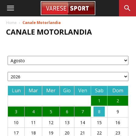
Home
Canale Motorlandia
CANALE MOTORLANDIA
Lun
Mar
Mer
Gio
Ven
Sab
Dom
1
2
3
4
5
6
7
8
9
10
11
12
13
14
15
16
17
18
19
20
21
22
23