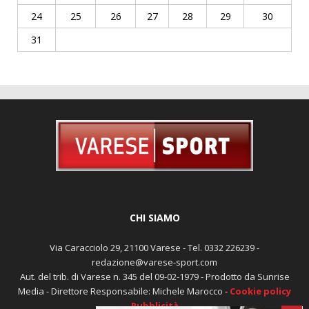
24
25
26
27
28
29
30
31
CHI SIAMO
Via Caracciolo 29, 21100 Varese - Tel. 0332 226239 -
redazione@varese-sport.com
Aut. del trib. di Varese n. 345 del 09-02-1979 - Prodotto da Sunrise
Media - Direttore Responsabile: Michele Marocco -
Cookie policy
Pubblicità