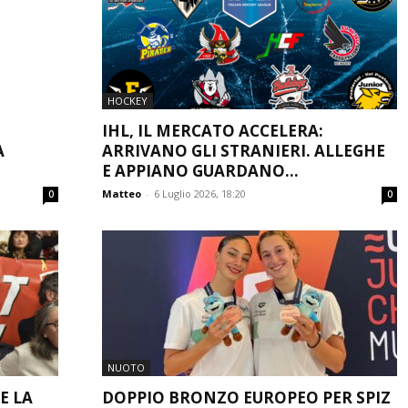
HOCKEY
IHL, IL MERCATO ACCELERA:
A
ARRIVANO GLI STRANIERI. ALLEGHE
.
E APPIANO GUARDANO...
Matteo
-
6 Luglio 2026, 18:20
0
0
NUOTO
E LA
DOPPIO BRONZO EUROPEO PER SPIZ