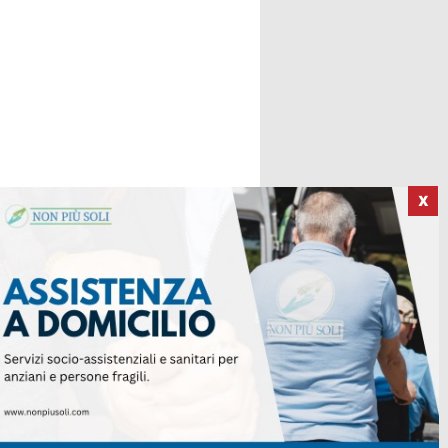
X
ICI