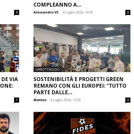
COMPLEANNO A...
Alessandro VS
-
6 Luglio 2026, 14:30
0
0
CANOTTAGGIO
 DE VIA
SOSTENIBILITÀ E PROGETTI GREEN
IONE:
REMANO CON GLI EUROPEI: “TUTTO
PARTE DALLE...
Matteo
-
6 Luglio 2026, 12:00
1
0