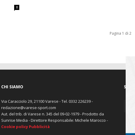
0
Pagina 1 di 2
CHI SIAMO
SEGU
Via Caracciolo 29, 21100 Varese - Tel. 0332 226239 -
redazione@varese-sport.com
Aut. del trib. di Varese n. 345 del 09-02-1979 - Prodotto da
Sunrise Media - Direttore Responsabile: Michele Marocco -
Cookie policy
Pubblicità