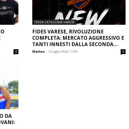
TERZA CATEGORIA VARESE
CO
FIDES VARESE, RIVOLUZIONE
E
COMPLETA: MERCATO AGGRESSIVO E
TANTI INNESTI DALLA SECONDA...
Matteo
-
6 Luglio 2026, 11:00
0
0
O DA
OVANI: