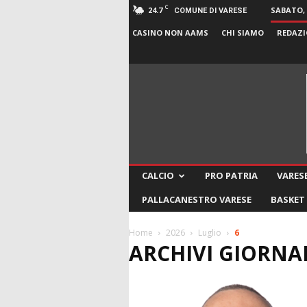
C
24.7
SABATO, 
COMUNE DI VARESE
CASINO NON AAMS
CHI SIAMO
REDAZI
CALCIO
PRO PATRIA
VARESE
PALLACANESTRO VARESE
BASKET
Home
2026
Luglio
6
ARCHIVI GIORNALI