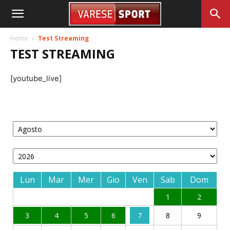
Home
Test Streaming
TEST STREAMING
[youtube_live]
Lun
Mar
Mer
Gio
Ven
Sab
Dom
1
2
3
4
5
6
7
8
9