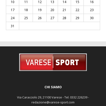
10
11
12
13
14
15
16
17
18
19
20
21
22
23
24
25
26
27
28
29
30
31
CHI SIAMO
Via Caracciolo 29, 21100 Varese - Tel. 0332 226239 -
redazione@varese-sport.com