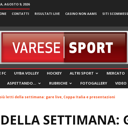
, AGOSTO 9, 2026
ONE
CONTATTI
RISULTATI LIVE
CASINO NON AAMS
SITI SCOMMES
VareseSport
 FC
UYBA VOLLEY
HOCKEY
ALTRI SPORT
MERCATO
ASPETTANDO…
RUBRICHE
FOTOGALLERY
VIDEO
 più letti della settimana: gare live, Coppa Italia e presentazioni
I DELLA SETTIMANA: 