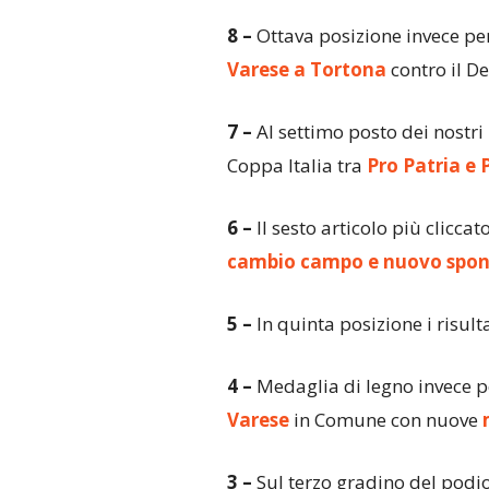
8 –
Ottava posizione invece per
Varese a Tortona
contro il D
7 –
Al settimo posto dei nostri p
Coppa Italia tra
Pro Patria e 
6 –
Il sesto articolo più cliccat
cambio campo e nuovo spon
5 –
In quinta posizione i risult
4 –
Medaglia di legno invece p
Varese
in Comune con nuove
3 –
Sul terzo gradino del podio