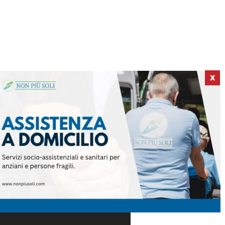
X
ICI