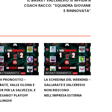
IL BASKET VALCERESIO SI AFFIDA A
COACH RACCO: “SQUADRA GIOVANE
E RINNOVATA”
RATTENIMENTO
INTRATTENIMENTO
OI PRONOSTICI –
LA SCHEDINA DEL WEEKEND –
RATE, VALLE OLONA E
GALLARATE E VALCERESIO
R PER LA SALVEZZA; E
NON RIESCONO
ASSANO? PLAYOFF
NELL’IMPRESA ESTERNA
LINGHI