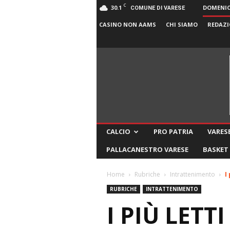
C
30.1
DOMENICA
COMUNE DI VARESE
CASINO NON AAMS
CHI SIAMO
REDAZI
CALCIO
PRO PATRIA
VARESE
PALLACANESTRO VARESE
BASKET
Home
Rubriche
Intrattenimento
I
RUBRICHE
INTRATTENIMENTO
I PIÙ LETT