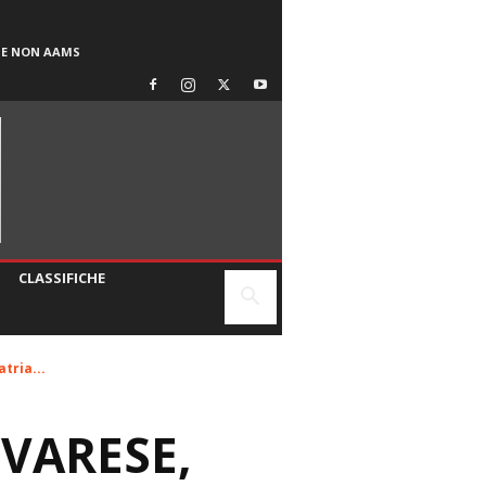
SE NON AAMS
CLASSIFICHE
tria...
 VARESE,