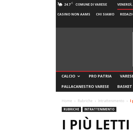
C
24.7
VENERDÌ,
COMUNE DI VARESE
CASINO NON AAMS
CHI SIAMO
REDAZI
CALCIO
PRO PATRIA
VARESE
PALLACANESTRO VARESE
BASKET
Home
Rubriche
Intrattenimento
I
RUBRICHE
INTRATTENIMENTO
I PIÙ LETT