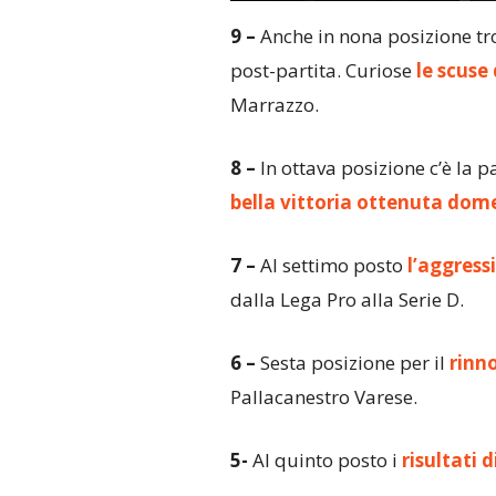
9 –
Anche in nona posizione tr
post-partita. Curiose
le scuse
Marrazzo.
8 –
In ottava posizione c’è la p
bella vittoria ottenuta dom
7 –
Al settimo posto
l’aggressi
dalla Lega Pro alla Serie D.
6 –
Sesta posizione per il
rinn
Pallacanestro Varese.
5-
Al quinto posto i
risultati 