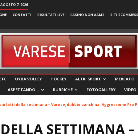
 AGOSTO 7, 2026
ONE
CONTATTI
RISULTATI LIVE
CASINO NON AAMS
SITI SCOMMES
VareseSport
 FC
UYBA VOLLEY
HOCKEY
ALTRI SPORT
MERCATO
ASPETTANDO…
RUBRICHE
FOTOGALLERY
VIDEO
 più letti della settimana – Varese, dubbio panchina. Aggressione Pro Pa
I DELLA SETTIMANA –