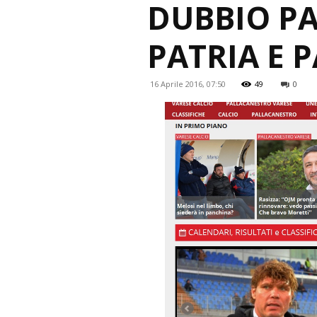
DUBBIO P
PATRIA E 
16 Aprile 2016, 07:50
49
0