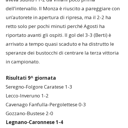
(Cattagni e Lizzio) in tre minuti alla mezz’ora e
aveva subito l’1-2 da Villani poco prima
dell’intervallo. Il Monza è riuscito a pareggiare con
un’autorete in apertura di ripresa, ma il 2-2 ha
retto solo per pochi minuti perché Agosti ha
riportato avanti gli ospiti. Il gol del 3-3 (Berti) è
arrivato a tempo quasi scaduto e ha distrutto le
speranze dei bustocchi di centrare la terza vittoria
in campionato.
Risultati 9^ giornata
Seregno-Folgore Caratese 1-3
Lecco-Inveruno 1-2
Cavenago Fanfulla-Pergolettese 0-3
Gozzano-Bustese 2-0