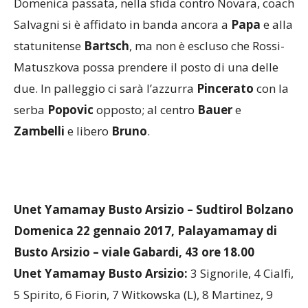
Domenica passata, nella sfida contro Novara, coach
Salvagni si è affidato in banda ancora a
Papa
e alla
statunitense
Bartsch
, ma non è escluso che Rossi-
Matuszkova possa prendere il posto di una delle
due. In palleggio ci sarà l’azzurra
Pincerato
con la
serba
Popovic
opposto; al centro
Bauer
e
Zambelli
e libero
Bruno
.
Unet Yamamay Busto Arsizio – Sudtirol Bolzano
Domenica 22 gennaio 2017, Palayamamay di
Busto Arsizio – viale Gabardi, 43 ore 18.00
Unet Yamamay Busto Arsizio:
3 Signorile, 4 Cialfi,
5 Spirito, 6 Fiorin, 7 Witkowska (L), 8 Martinez, 9