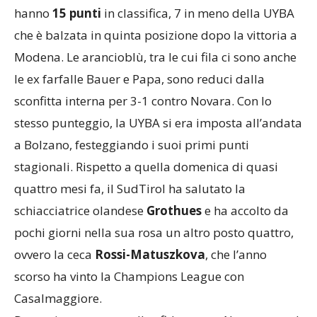
QUI BOLZANO
– Le bolzanine di coach Salvagni
hanno
15 punti
in classifica, 7 in meno della UYBA
che è balzata in quinta posizione dopo la vittoria a
Modena. Le arancioblù, tra le cui fila ci sono anche
le ex farfalle Bauer e Papa, sono reduci dalla
sconfitta interna per 3-1 contro Novara. Con lo
stesso punteggio, la UYBA si era imposta all’andata
a Bolzano, festeggiando i suoi primi punti
stagionali. Rispetto a quella domenica di quasi
quattro mesi fa, il SudTirol ha salutato la
schiacciatrice olandese
Grothues
e ha accolto da
pochi giorni nella sua rosa un altro posto quattro,
ovvero la ceca
Rossi-Matuszkova
, che l’anno
scorso ha vinto la Champions League con
Casalmaggiore.