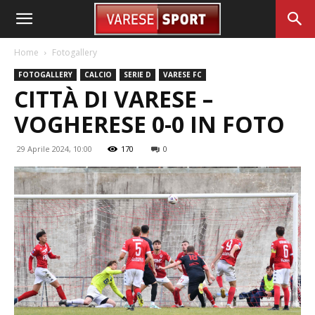
Home
Fotogallery
FOTOGALLERY
CALCIO
SERIE D
VARESE FC
CITTÀ DI VARESE –
VOGHERESE 0-0 IN FOTO
29 Aprile 2024, 10:00
170
0