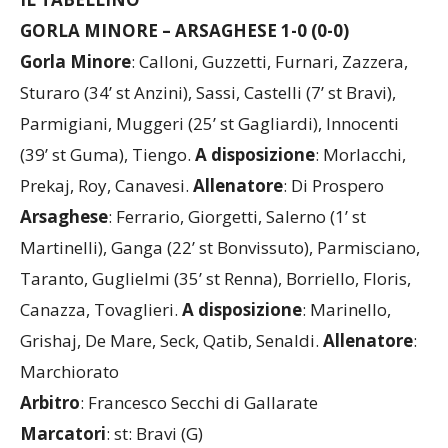
IL TABELLINO
GORLA MINORE – ARSAGHESE 1-0 (0-0)
Gorla Minore
: Calloni, Guzzetti, Furnari, Zazzera,
Sturaro (34’ st Anzini), Sassi, Castelli (7’ st Bravi),
Parmigiani, Muggeri (25’ st Gagliardi), Innocenti
(39’ st Guma), Tiengo.
A disposizione
: Morlacchi,
Prekaj, Roy, Canavesi.
Allenatore
: Di Prospero
Arsaghese
: Ferrario, Giorgetti, Salerno (1’ st
Martinelli), Ganga (22’ st Bonvissuto), Parmisciano,
Taranto, Guglielmi (35’ st Renna), Borriello, Floris,
Canazza, Tovaglieri.
A disposizione
: Marinello,
Grishaj, De Mare, Seck, Qatib, Senaldi.
Allenatore
:
Marchiorato
Arbitro
: Francesco Secchi di Gallarate