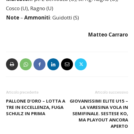
Marcatori
: pt: 2 Benlouza (U); st: rig. Ragno (U),
Cosco (U), Ragno (U)
Note
–
Ammoniti
: Guidotti (S)
Matteo Carraro
Articolo precedente
Articolo successivo
PALLONE D’ORO – LOTTA A
GIOVANISSIMI ELITE U15 –
TRE IN ECCELLENZA, FUGA
LA VARESINA VOLA IN
SCHULZ IN PRIMA
SEMIFINALE. SESTESE KO,
MA PLAYOUT ANCORA
APERTO