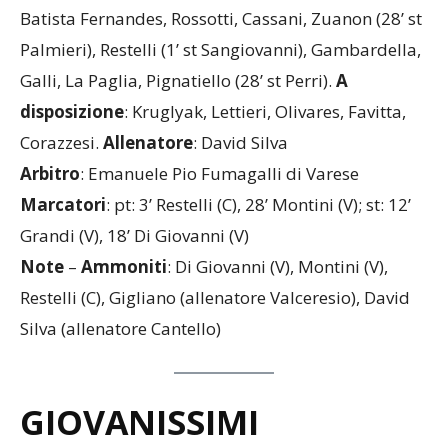
Cantello Belfortese
: Capuano, Dema (19’ st Hurle),
Batista Fernandes, Rossotti, Cassani, Zuanon (28’ st
Palmieri), Restelli (1’ st Sangiovanni), Gambardella,
Galli, La Paglia, Pignatiello (28’ st Perri).
A
disposizione
: Kruglyak, Lettieri, Olivares, Favitta,
Corazzesi.
Allenatore
: David Silva
Arbitro
: Emanuele Pio Fumagalli di Varese
Marcatori
: pt: 3’ Restelli (C), 28’ Montini (V); st: 12’
Grandi (V), 18’ Di Giovanni (V)
Note
–
Ammoniti
: Di Giovanni (V), Montini (V),
Restelli (C), Gigliano (allenatore Valceresio), David
Silva (allenatore Cantello)
GIOVANISSIMI