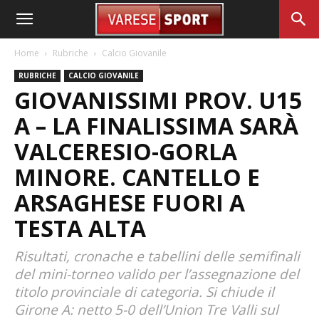
Home
Rubriche
Calcio Giovanile
RUBRICHE
CALCIO GIOVANILE
GIOVANISSIMI PROV. U15
A – LA FINALISSIMA SARÀ
VALCERESIO-GORLA
MINORE. CANTELLO E
ARSAGHESE FUORI A
TESTA ALTA
Risultati, cronache e tabellini delle semifinali
del mini-torneo valido per l’assegnazione del
titolo provinciale di categoria. Si chiude il
Girone A: netto 5-0 dell’Union Tre Valli sul