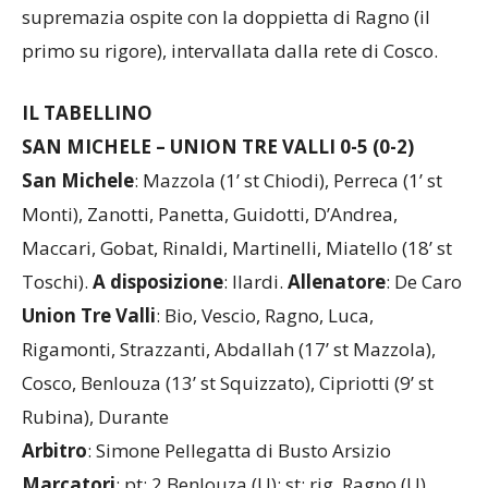
match fin dal primo tempo e la ripresa certifica la
supremazia ospite con la doppietta di Ragno (il
primo su rigore), intervallata dalla rete di Cosco.
IL TABELLINO
SAN MICHELE – UNION TRE VALLI 0-5 (0-2)
San Michele
: Mazzola (1’ st Chiodi), Perreca (1’ st
Monti), Zanotti, Panetta, Guidotti, D’Andrea,
Maccari, Gobat, Rinaldi, Martinelli, Miatello (18’ st
Toschi).
A disposizione
: Ilardi.
Allenatore
: De Caro
Union Tre Valli
: Bio, Vescio, Ragno, Luca,
Rigamonti, Strazzanti, Abdallah (17’ st Mazzola),
Cosco, Benlouza (13’ st Squizzato), Cipriotti (9’ st
Rubina), Durante
Arbitro
: Simone Pellegatta di Busto Arsizio