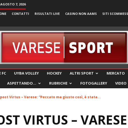
 AGOSTO 7, 2026
ONE
CONTATTI
RISULTATI LIVE
CASINO NON AAMS
SITI SCOMMES
VareseSport
 FC
UYBA VOLLEY
HOCKEY
ALTRI SPORT
MERCATO
ASPETTANDO…
RUBRICHE
FOTOGALLERY
VIDEO
l post Virtus – Varese: “Peccato ma giusto così, è stata...
OST VIRTUS – VARESE