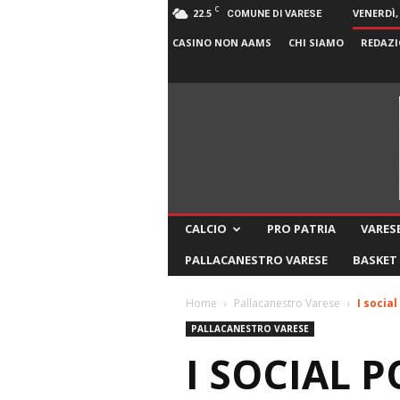
C
22.5
VENERDÌ,
COMUNE DI VARESE
CASINO NON AAMS
CHI SIAMO
REDAZI
CALCIO
PRO PATRIA
VARESE
PALLACANESTRO VARESE
BASKET
Home
Pallacanestro Varese
I socia
PALLACANESTRO VARESE
I SOCIAL P