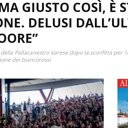
MA GIUSTO COSÌ, È 
ONE. DELUSI DALL’U
OORE”
i della Pallacanestro Varese dopo la sconfitta per 1
ione dei biancorossi