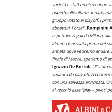
società e staff tecnico hanno s
rispetto alle ultime annate, ma 
gruppo votato ai playoff. I pri
abbattuti. Forza!
“,
Rampinini A
aspettavo regali da Milano, alla 
almeno è arrivata prima del sol
annata dove vedremo andare via 
finale di Moore, speriamo di a
Ignazio De Bortoli
: “
E’ stata 
squadra da play-off. A conferma
con una salvezza anticipata. 
al vecchio asse “play – pivot” p