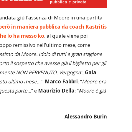
 andata giù l’assenza di Moore in una partita
 però in maniera pubblica da coach Kastritis
che lo ha messo ko
, al quale viene poi
oppo remissivo nell’ultimo mese, come
ssimo da Moore. Idolo di tutti e gran stagione
to il sospetto che avesse già il biglietto per gli
utamente NON PERVENUTO. Vergogna
“,
Gaia
esto ultimo mese…
“,
Marco Fabbri
: “
Moore era
 questa parte…
” e
Maurizio Della
: “
Moore è già
Alessandro Burin