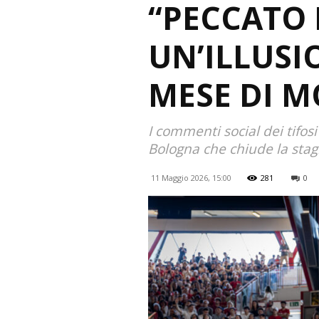
“PECCATO 
UN’ILLUSI
MESE DI M
I commenti social dei tifos
Bologna che chiude la stag
11 Maggio 2026, 15:00
281
0