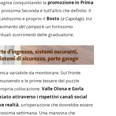
pagnia conquistando la
promozione in Prima
 prossima Seconda è tutt’altro che definito. Il
i caldissimo e proprio il
Bosto
(a Capolago, tra
 rifacimento del campo)
è un fortissimo
ntuali scorrimenti delle graduatorie.
unica variabile da monitorare. Sul fronte
 muovendo e le prime tessere del puzzle
propria collocazione.
Valle Olona e Gorla
ato attraverso i rispettivi canali social
ue realtà
, un’operazione che dovrebbe essere
prossima settimana. Una manovra che