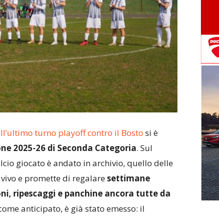
ell’ultimo turno playoff contro il Bosto
si è
one 2025-26 di Seconda Categoria
. Sul
cio giocato è andato in archivio, quello delle
 vivo e promette di regalare
settimane
oni, ripescaggi e panchine ancora tutte da
 come anticipato, è già stato emesso: il