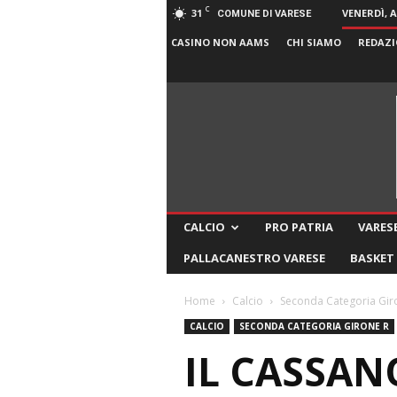
C
31
VENERDÌ, 
COMUNE DI VARESE
CASINO NON AAMS
CHI SIAMO
REDAZI
CALCIO
PRO PATRIA
VARESE
PALLACANESTRO VARESE
BASKET
Home
Calcio
Seconda Categoria Gir
CALCIO
SECONDA CATEGORIA GIRONE R
IL CASSAN