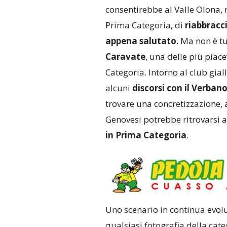
consentirebbe al Valle Olona, 
Prima Categoria, di
riabbracc
appena salutato
. Ma non è t
Caravate
, una delle più piac
Categoria. Intorno al club gia
alcuni
discorsi con il Verban
trovare una concretizzazione, 
Genovesi potrebbe ritrovarsi 
in Prima Categoria
.
Uno scenario in continua evol
qualsiasi fotografia della cat