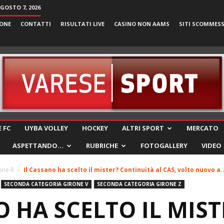
AGOSTO 7, 2026
ONE
CONTATTI
RISULTATI LIVE
CASINO NON AAMS
SITI SCOMMES
VareseSport
 FC
UYBA VOLLEY
HOCKEY
ALTRI SPORT
MERCATO
ASPETTANDO…
RUBRICHE
FOTOGALLERY
VIDEO
one R
Il Cassano ha scelto il mister? Continuità al CAS, volto nuovo a..
SECONDA CATEGORIA GIRONE V
SECONDA CATEGORIA GIRONE Z
O HA SCELTO IL MIST