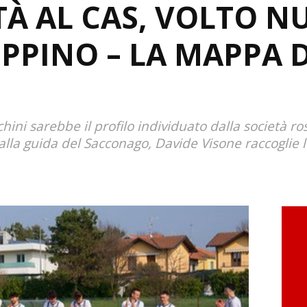
À AL CAS, VOLTO N
PPINO – LA MAPPA 
ini sarebbe il profilo individuato dalla società ros
lla guida del Sacconago, Davide Visone raccoglie l'e