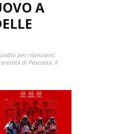
UOVO A
DELLE
soblù per rilanciarsi.
redità di Pescosta. Il