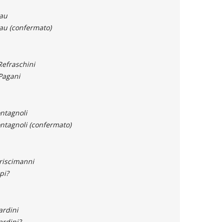
Cau
au (confermato)
Refraschini
Pagani
ntagnoli
ntagnoli (confermato)
riscimanni
pi?
ardini
ardini?