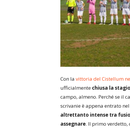
Con la
vittoria del Cistellum n
ufficialmente
chiusa la stagi
campo, almeno. Perché se il cal
scrivanie è appena entrato nel
altrettanto intense tra fusi
assegnare
. Il primo verdetto,