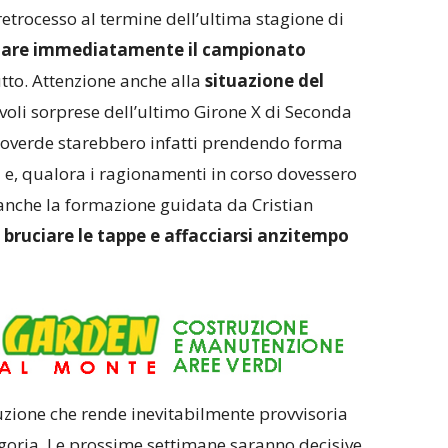
retrocesso al termine dell’ultima stagione di
iare immediatamente il campionato
utto. Attenzione anche alla
situazione del
evoli sorprese dell’ultimo Girone X di Seconda
lloverde starebbero infatti prendendo forma
o
e, qualora i ragionamenti in corso dovessero
anche la formazione guidata da Cristian
a
bruciare le tappe e affacciarsi anzitempo
uzione che rende inevitabilmente provvisoria
egoria. Le prossime settimane saranno decisive