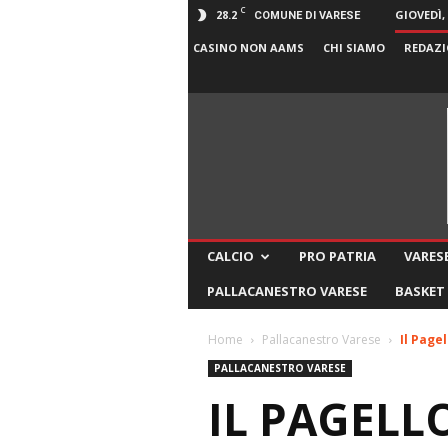
C
28.2
GIOVEDÌ,
COMUNE DI VARESE
CASINO NON AAMS
CHI SIAMO
REDAZI
CALCIO
PRO PATRIA
VARESE
PALLACANESTRO VARESE
BASKET
Home
Pallacanestro Varese
Il Pagel
PALLACANESTRO VARESE
IL PAGELLO