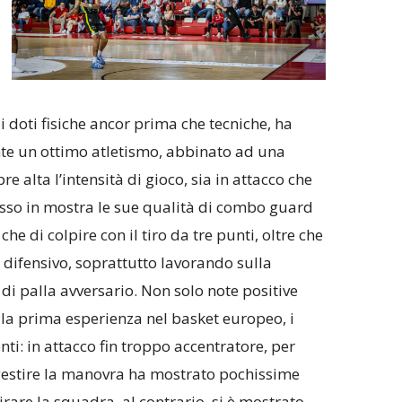
 doti fisiche ancor prima che tecniche, ha
nte un ottimo atletismo, abbinato ad una
 alta l’intensità di gioco, sia in attacco che
sso in mostra le sue qualità di combo guard
che di colpire con il tiro da tre punti, oltre che
 difensivo, soprattutto lavorando sulla
di palla avversario. Non solo note positive
la prima esperienza nel basket europeo, i
nti: in attacco fin troppo accentratore, per
estire la manovra ha mostrato pochissime
irare la squadra, al contrario, si è mostrato