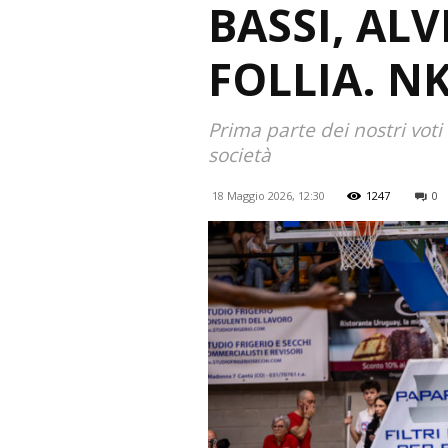
BASSI, AL
FOLLIA. N
Prima parte dei nostri voti 
società
18 Maggio 2026, 12:30
1247
0