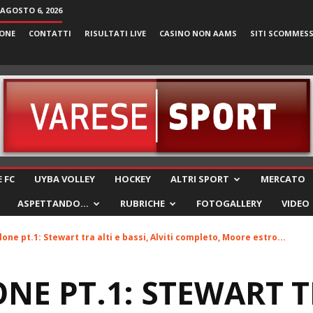
 AGOSTO 6, 2026
ONE
CONTATTI
RISULTATI LIVE
CASINO NON AAMS
SITI SCOMMES
VareseSport
 FC
UYBA VOLLEY
HOCKEY
ALTRI SPORT
MERCATO
ASPETTANDO…
RUBRICHE
FOTOGALLERY
VIDEO
lone pt.1: Stewart tra alti e bassi, Alviti completo, Moore estro...
NE PT.1: STEWART T