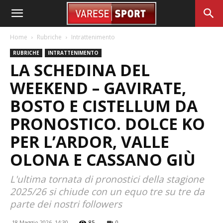
Home
Rubriche
Intrattenimento
RUBRICHE
INTRATTENIMENTO
LA SCHEDINA DEL
WEEKEND – GAVIRATE,
BOSTO E CISTELLUM DA
PRONOSTICO. DOLCE KO
PER L’ARDOR, VALLE
OLONA E CASSANO GIÙ
L'ultima tornata di pronostici della stagione
2025/26 si chiude con un equo tre su tre da
parte dei nostri followers
18 Maggio 2026, 14:30
85
0