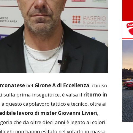
Arconatese
nel
Girone A di Eccellenza
, chiuso
 sulla prima inseguitrice, è valsa il
ritorno in
o a questo capolavoro tattico e tecnico, oltre ai
redibile lavoro di mister Giovanni Livieri
,
goria che da oltre dieci anni è legato ai colori
colleghi non hanno esitato nel votarlo in massa