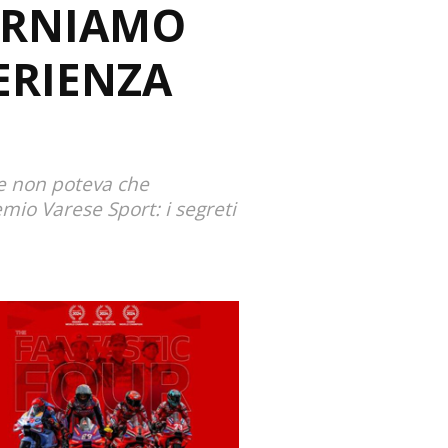
TORNIAMO
PERIENZA
se non poteva che
emio Varese Sport: i segreti