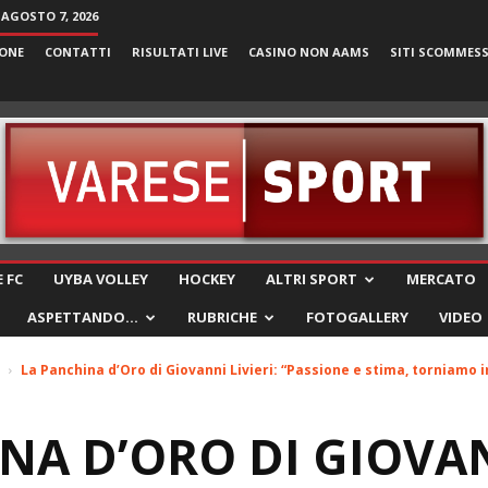
 AGOSTO 7, 2026
ONE
CONTATTI
RISULTATI LIVE
CASINO NON AAMS
SITI SCOMMES
VareseSport
 FC
UYBA VOLLEY
HOCKEY
ALTRI SPORT
MERCATO
ASPETTANDO…
RUBRICHE
FOTOGALLERY
VIDEO
La Panchina d’Oro di Giovanni Livieri: “Passione e stima, torniamo in
NA D’ORO DI GIOVA