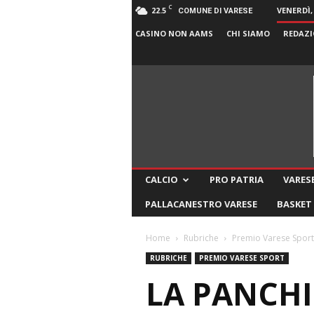
C
22.5
VENERDÌ,
COMUNE DI VARESE
CASINO NON AAMS
CHI SIAMO
REDAZI
CALCIO
PRO PATRIA
VARESE
PALLACANESTRO VARESE
BASKET
Home
Rubriche
Premio Varese Sport
RUBRICHE
PREMIO VARESE SPORT
LA PANCHI